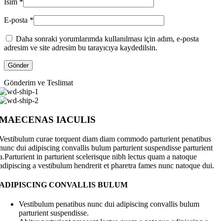
İsim
*
E-posta
*
Daha sonraki yorumlarımda kullanılması için adım, e-posta
adresim ve site adresim bu tarayıcıya kaydedilsin.
Gönderim ve Teslimat
MAECENAS IACULIS
Vestibulum curae torquent diam diam commodo parturient penatibus
nunc dui adipiscing convallis bulum parturient suspendisse parturient
a.Parturient in parturient scelerisque nibh lectus quam a natoque
adipiscing a vestibulum hendrerit et pharetra fames nunc natoque dui.
ADIPISCING CONVALLIS BULUM
Vestibulum penatibus nunc dui adipiscing convallis bulum
parturient suspendisse.