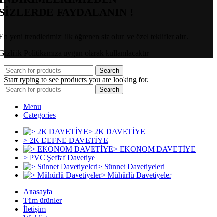
SİZLERDE FAYDALANIN !
En yeni trendlerimizi ilk öğrenen siz olun ve özel teklifler alın.
Gizlilik Politikamıza uygun olarak kullanılacaktır
Search
Start typing to see products you are looking for.
Search
Menu
Categories
> 2K DAVETİYE
> 2K DEFNE DAVETİYE
> EKONOM DAVETİYE
> PVC Şeffaf Davetiye
> Sünnet Davetiyeleri
> Mühürlü Davetiyeler
Anasayfa
Tüm ürünler
İletişim