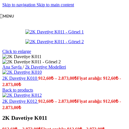
Skip to navigation
Skip to main content
MENU
Click to enlarge
Ana Sayfa
/
2k Davetiye Modelleri
2K Davetiye K010
912,60
₺
–
2.873,00
₺
Fiyat aralığı: 912,60₺ -
2.873,00₺
Back to products
2K Davetiye K012
912,60
₺
–
2.873,00
₺
Fiyat aralığı: 912,60₺ -
2.873,00₺
2K Davetiye K011