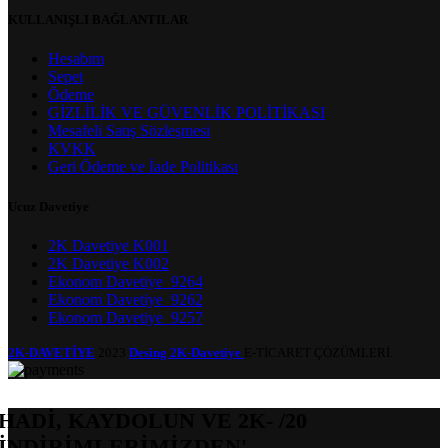
KULLANIŞLI BAĞLANTILAR
Hesabım
Sepet
Ödeme
GİZLİLİK VE GÜVENLİK POLİTİKASI
Mesafeli Satış Sözleşmesi
KVKK
Geri Ödeme ve İade Politikası
Ucuz Davetiye
2K Davetiye K001
2K Davetiye K002
Ekonom Davetiye_9264
Ekonom Davetiye_9262
Ekonom Davetiye_9257
2K-DAVETİYE
2023
Desing 2K-Davetiye
E-TİCARET ÇÖZÜMLERİ.
HADİ, KAYDOLUN VE 2K- /20
İNDİRİMLERİMİZDEN'