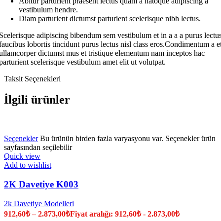
Abitur parturient praesent lectus quam a natoque adipiscing a
vestibulum hendre.
Diam parturient dictumst parturient scelerisque nibh lectus.
Scelerisque adipiscing bibendum sem vestibulum et in a a a purus lectu
faucibus lobortis tincidunt purus lectus nisl class eros.Condimentum a e
ullamcorper dictumst mus et tristique elementum nam inceptos hac
parturient scelerisque vestibulum amet elit ut volutpat.
Taksit Seçenekleri
İlgili ürünler
Seçenekler
Bu ürünün birden fazla varyasyonu var. Seçenekler ürün
sayfasından seçilebilir
Quick view
Add to wishlist
2K Davetiye K003
2k Davetiye Modelleri
912,60
₺
–
2.873,00
₺
Fiyat aralığı: 912,60₺ - 2.873,00₺