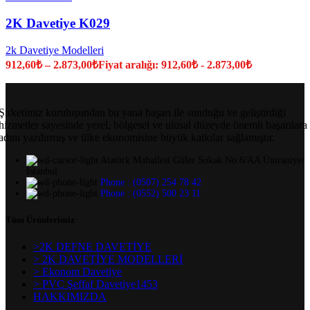
2K Davetiye K029
2k Davetiye Modelleri
912,60
₺
–
2.873,00
₺
Fiyat aralığı: 912,60₺ - 2.873,00₺
Şirketimiz kuruluşundan bu yana başarı ile sunduğu ve geliştirdiği
hizmetler sayesinde yerel, bölgesel ve ulusal düzeyde önemli başarılara
adını yazdırmış ve ülke ekonomisine büyük katkılar sağlamıştır.
Atatürk Mahallesi Güler Sokak No:6/AA Ümraniye/
İstanbul
Phone : (0507) 254 78 42
Phone : (0552) 500 23 11
Tüm Ürünlerimiz
>2K DEFNE DAVETİYE
> 2K DAVETİYE MODELLERİ
> Ekonom Davetiye
> PVC Şeffaf Davetiye1453
HAKKIMIZDA