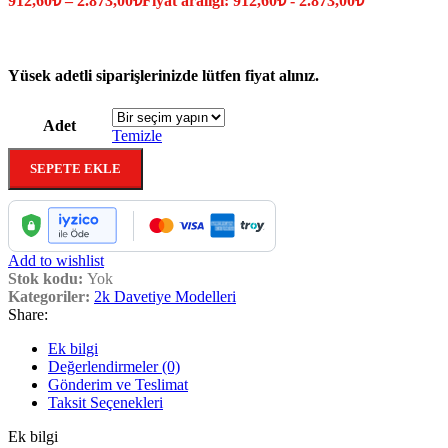
912,60
₺
–
2.873,00
₺
Fiyat aralığı: 912,60₺ - 2.873,00₺
Yüsek adetli siparişlerinizde lütfen fiyat alınız.
Adet
Temizle
SEPETE EKLE
Add to wishlist
Stok kodu:
Yok
Kategoriler:
2k Davetiye Modelleri
Share:
Ek bilgi
Değerlendirmeler (0)
Gönderim ve Teslimat
Taksit Seçenekleri
Ek bilgi