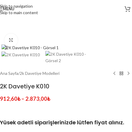
Skip to navigation
MENU
Skip to main content
Click to enlarge
Ana Sayfa
/
2k Davetiye Modelleri
2K Davetiye K010
912,60
₺
–
2.873,00
₺
Yüsek adetli siparişlerinizde lütfen fiyat alınız.