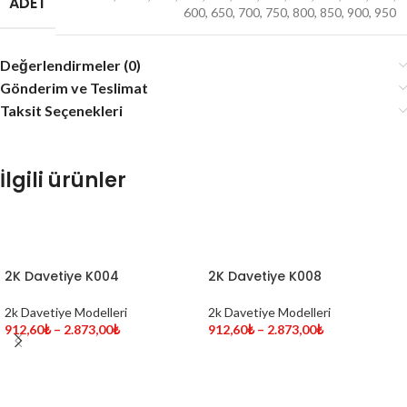
ADET
600
,
650
,
700
,
750
,
800
,
850
,
900
,
950
Değerlendirmeler (0)
Gönderim ve Teslimat
Taksit Seçenekleri
İlgili ürünler
SEÇENEKLER
SEÇENEKLER
2K Davetiye K004
2K Davetiye K008
2k Davetiye Modelleri
2k Davetiye Modelleri
912,60
₺
–
2.873,00
₺
912,60
₺
–
2.873,00
₺