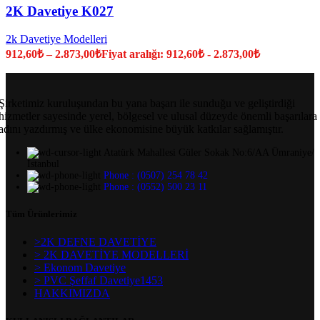
2K Davetiye K027
2k Davetiye Modelleri
912,60
₺
–
2.873,00
₺
Fiyat aralığı: 912,60₺ - 2.873,00₺
Şirketimiz kuruluşundan bu yana başarı ile sunduğu ve geliştirdiği
hizmetler sayesinde yerel, bölgesel ve ulusal düzeyde önemli başarılara
adını yazdırmış ve ülke ekonomisine büyük katkılar sağlamıştır.
Atatürk Mahallesi Güler Sokak No:6/AA Ümraniye/
İstanbul
Phone : (0507) 254 78 42
Phone : (0552) 500 23 11
Tüm Ürünlerimiz
>2K DEFNE DAVETİYE
> 2K DAVETİYE MODELLERİ
> Ekonom Davetiye
> PVC Şeffaf Davetiye1453
HAKKIMIZDA