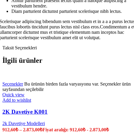
Abitur parturient praesent lectus quam a natoque adipiscing a
vestibulum hendre.
Diam parturient dictumst parturient scelerisque nibh lectus.
Scelerisque adipiscing bibendum sem vestibulum et in a a a purus lectu
faucibus lobortis tincidunt purus lectus nisl class eros.Condimentum a e
ullamcorper dictumst mus et tristique elementum nam inceptos hac
parturient scelerisque vestibulum amet elit ut volutpat.
Taksit Seçenekleri
İlgili ürünler
Seçenekler
Bu ürünün birden fazla varyasyonu var. Seçenekler ürün
sayfasından seçilebilir
Quick view
Add to wishlist
2K Davetiye K001
2k Davetiye Modelleri
912,60
₺
–
2.873,00
₺
Fiyat aralığı: 912,60₺ - 2.873,00₺