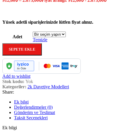
912,60
₺
–
2.873,00
₺
Fiyat aralığı: 912,60₺ - 2.873,00₺
Yüsek adetli siparişlerinizde lütfen fiyat alınız.
Adet
Temizle
SEPETE EKLE
Add to wishlist
Stok kodu:
Yok
Kategoriler:
2k Davetiye Modelleri
Share:
Ek bilgi
Değerlendirmeler (0)
Gönderim ve Teslimat
Taksit Seçenekleri
Ek bilgi