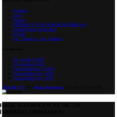
KULLANIŞLI BAĞLANTILAR
Hesabım
Sepet
Ödeme
GİZLİLİK VE GÜVENLİK POLİTİKASI
Mesafeli Satış Sözleşmesi
KVKK
Geri Ödeme ve İade Politikası
Ucuz Davetiye
2K Davetiye K001
2K Davetiye K002
Ekonom Davetiye_9264
Ekonom Davetiye_9262
Ekonom Davetiye_9257
2K-DAVETİYE
2023
Desing 2K-Davetiye
E-TİCARET ÇÖZÜMLERİ.
HADİ, KAYDOLUN VE 2K- /20
İNDİRİMLERİMİZDEN'