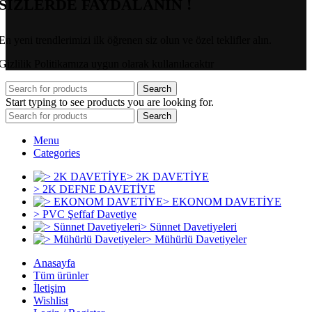
SİZLERDE FAYDALANIN !
En yeni trendlerimizi ilk öğrenen siz olun ve özel teklifler alın.
Gizlilik Politikamıza uygun olarak kullanılacaktır
Search
Start typing to see products you are looking for.
Search
Menu
Categories
> 2K DAVETİYE
> 2K DEFNE DAVETİYE
> EKONOM DAVETİYE
> PVC Şeffaf Davetiye
> Sünnet Davetiyeleri
> Mühürlü Davetiyeler
Anasayfa
Tüm ürünler
İletişim
Wishlist