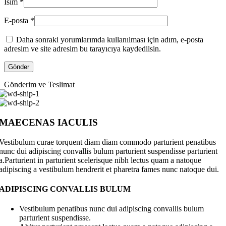
İsim
*
E-posta
*
Daha sonraki yorumlarımda kullanılması için adım, e-posta
adresim ve site adresim bu tarayıcıya kaydedilsin.
Gönderim ve Teslimat
MAECENAS IACULIS
Vestibulum curae torquent diam diam commodo parturient penatibus
nunc dui adipiscing convallis bulum parturient suspendisse parturient
a.Parturient in parturient scelerisque nibh lectus quam a natoque
adipiscing a vestibulum hendrerit et pharetra fames nunc natoque dui.
ADIPISCING CONVALLIS BULUM
Vestibulum penatibus nunc dui adipiscing convallis bulum
parturient suspendisse.