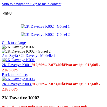
Skip to navigation
Skip to main content
MENU
Click to enlarge
Ana Sayfa
/
2k Davetiye Modelleri
2K Davetiye K001
912,60
₺
–
2.873,00
₺
Fiyat aralığı: 912,60₺ -
2.873,00₺
Back to products
2K Davetiye K003
912,60
₺
–
2.873,00
₺
Fiyat aralığı: 912,60₺ -
2.873,00₺
2K Davetiye K002