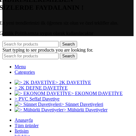
SİZLERDE FAYDALANIN !
En yeni trendlerimizi ilk öğrenen siz olun ve özel teklifler alın.
Gizlilik Politikamıza uygun olarak kullanılacaktır
Search
Start typing to see products you are looking for.
Search
Menu
Categories
> 2K DAVETİYE
> 2K DEFNE DAVETİYE
> EKONOM DAVETİYE
> PVC Şeffaf Davetiye
> Sünnet Davetiyeleri
> Mühürlü Davetiyeler
Anasayfa
Tüm ürünler
İletişim