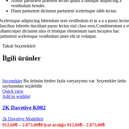
Abitur parturient praesent lectus quam a natoque adipiscing a
vestibulum hendre.
Diam parturient dictumst parturient scelerisque nibh lectus.
Scelerisque adipiscing bibendum sem vestibulum et in a a a purus lectu
faucibus lobortis tincidunt purus lectus nisl class eros.Condimentum a e
ullamcorper dictumst mus et tristique elementum nam inceptos hac
parturient scelerisque vestibulum amet elit ut volutpat.
Taksit Seçenekleri
İlgili ürünler
Seçenekler
Bu ürünün birden fazla varyasyonu var. Seçenekler ürün
sayfasından seçilebilir
Quick view
Add to wishlist
2K Davetiye K002
2k Davetiye Modelleri
912,60
₺
–
2.873,00
₺
Fiyat aralığı: 912,60₺ - 2.873,00₺