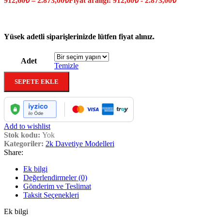
912,60
₺
–
2.873,00
₺
Fiyat aralığı: 912,60₺ - 2.873,00₺
Yüsek adetli siparişlerinizde lütfen fiyat alınız.
Adet
Temizle
SEPETE EKLE
Add to wishlist
Stok kodu:
Yok
Kategoriler:
2k Davetiye Modelleri
Share:
Ek bilgi
Değerlendirmeler (0)
Gönderim ve Teslimat
Taksit Seçenekleri
Ek bilgi