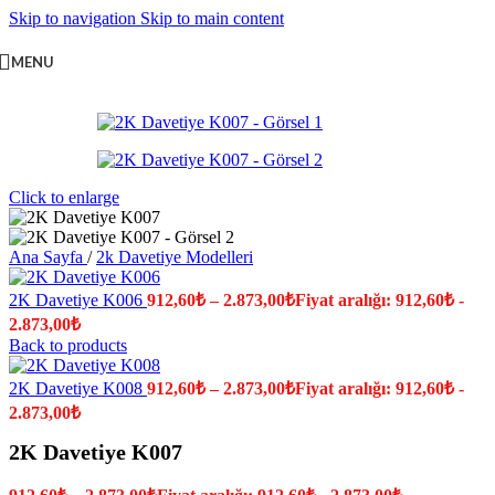
Skip to navigation
Skip to main content
MENU
Click to enlarge
Ana Sayfa
/
2k Davetiye Modelleri
2K Davetiye K006
912,60
₺
–
2.873,00
₺
Fiyat aralığı: 912,60₺ -
2.873,00₺
Back to products
2K Davetiye K008
912,60
₺
–
2.873,00
₺
Fiyat aralığı: 912,60₺ -
2.873,00₺
2K Davetiye K007