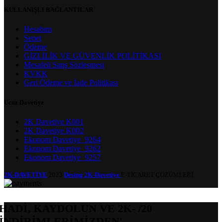
KULLANIŞLI BAĞLANTILAR
Hesabım
Sepet
Ödeme
GİZLİLİK VE GÜVENLİK POLİTİKASI
Mesafeli Satış Sözleşmesi
KVKK
Geri Ödeme ve İade Politikası
Ucuz Davetiye
2K Davetiye K001
2K Davetiye K002
Ekonom Davetiye_9264
Ekonom Davetiye_9262
Ekonom Davetiye_9257
2K-DAVETİYE
2023
Desing 2K-Davetiye
E-TİCARET ÇÖZÜMLERİ.
HADİ, KAYDOLUN VE 2K- /20
İNDİRİMLERİMİZDEN'