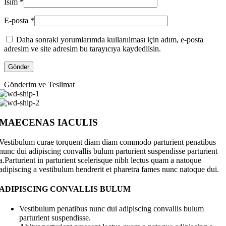
İsim
*
E-posta
*
Daha sonraki yorumlarımda kullanılması için adım, e-posta
adresim ve site adresim bu tarayıcıya kaydedilsin.
Gönderim ve Teslimat
MAECENAS IACULIS
Vestibulum curae torquent diam diam commodo parturient penatibus
nunc dui adipiscing convallis bulum parturient suspendisse parturient
a.Parturient in parturient scelerisque nibh lectus quam a natoque
adipiscing a vestibulum hendrerit et pharetra fames nunc natoque dui.
ADIPISCING CONVALLIS BULUM
Vestibulum penatibus nunc dui adipiscing convallis bulum
parturient suspendisse.