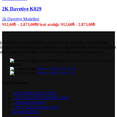
2K Davetiye K029
2k Davetiye Modelleri
912,60
₺
–
2.873,00
₺
Fiyat aralığı: 912,60₺ - 2.873,00₺
Şirketimiz kuruluşundan bu yana başarı ile sunduğu ve geliştirdiği
hizmetler sayesinde yerel, bölgesel ve ulusal düzeyde önemli başarılara
adını yazdırmış ve ülke ekonomisine büyük katkılar sağlamıştır.
Atatürk Mahallesi Güler Sokak No:6/AA Ümraniye/
İstanbul
Phone : (0507) 254 78 42
Phone : (0552) 500 23 11
Tüm Ürünlerimiz
>2K DEFNE DAVETİYE
> 2K DAVETİYE MODELLERİ
> Ekonom Davetiye
> PVC Şeffaf Davetiye1453
HAKKIMIZDA