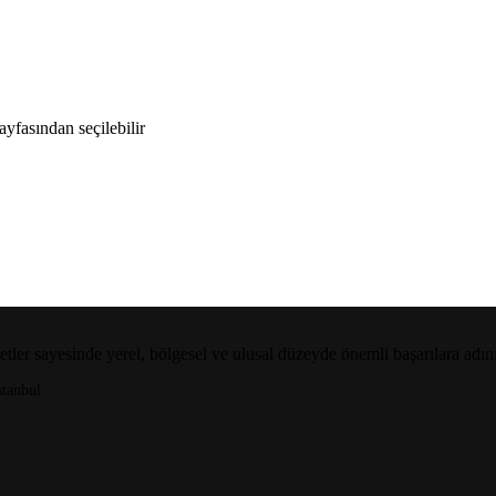
yfasından seçilebilir
etler sayesinde yerel, bölgesel ve ulusal düzeyde önemli başarılara adı
tanbul