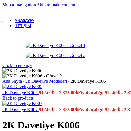
Skip to navigation
Skip to main content
ANASAYFA
İLETIŞIM
Click to enlarge
Ana Sayfa
/
2k Davetiye Modelleri
/
2K Davetiye K006
2K Davetiye K005
912,60
₺
–
2.873,00
₺
Fiyat aralığı: 912,60₺ - 2.
Back to products
2K Davetiye K007
912,60
₺
–
2.873,00
₺
Fiyat aralığı: 912,60₺ - 2.
2K Davetiye K006