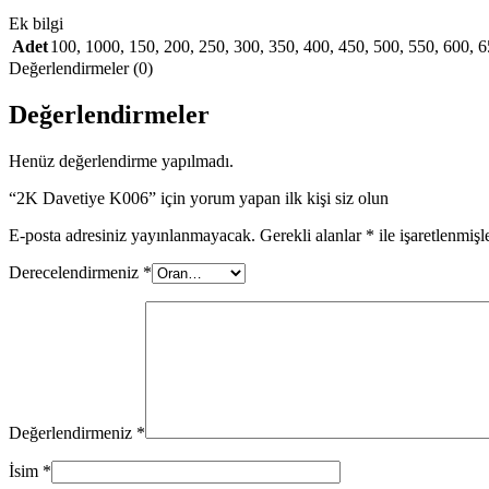
Ek bilgi
Adet
100
,
1000
,
150
,
200
,
250
,
300
,
350
,
400
,
450
,
500
,
550
,
600
,
6
Değerlendirmeler (0)
Değerlendirmeler
Henüz değerlendirme yapılmadı.
“2K Davetiye K006” için yorum yapan ilk kişi siz olun
E-posta adresiniz yayınlanmayacak.
Gerekli alanlar
*
ile işaretlenmişl
Derecelendirmeniz
*
Değerlendirmeniz
*
İsim
*