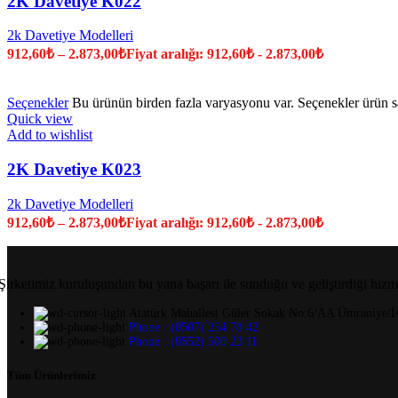
2K Davetiye K022
2k Davetiye Modelleri
912,60
₺
–
2.873,00
₺
Fiyat aralığı: 912,60₺ - 2.873,00₺
Seçenekler
Bu ürünün birden fazla varyasyonu var. Seçenekler ürün sa
Quick view
Add to wishlist
2K Davetiye K023
2k Davetiye Modelleri
912,60
₺
–
2.873,00
₺
Fiyat aralığı: 912,60₺ - 2.873,00₺
Şirketimiz kuruluşundan bu yana başarı ile sunduğu ve geliştirdiği hizm
Atatürk Mahallesi Güler Sokak No:6/AA Ümraniye/İs
Phone : (0507) 254 78 42
Phone : (0552) 500 23 11
Tüm Ürünlerimiz