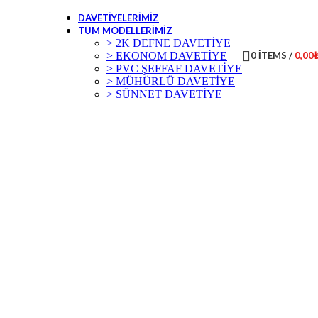
DAVETIYELERIMIZ
TÜM MODELLERIMIZ
> 2K DEFNE DAVETİYE
> EKONOM DAVETİYE
0
ITEMS
/
0,00
> PVC ŞEFFAF DAVETİYE
> MÜHÜRLÜ DAVETİYE
> SÜNNET DAVETİYE