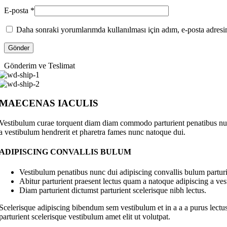
E-posta
*
Daha sonraki yorumlarımda kullanılması için adım, e-posta adresim
Gönderim ve Teslimat
MAECENAS IACULIS
Vestibulum curae torquent diam diam commodo parturient penatibus nunc 
a vestibulum hendrerit et pharetra fames nunc natoque dui.
ADIPISCING CONVALLIS BULUM
Vestibulum penatibus nunc dui adipiscing convallis bulum parturi
Abitur parturient praesent lectus quam a natoque adipiscing a ve
Diam parturient dictumst parturient scelerisque nibh lectus.
Scelerisque adipiscing bibendum sem vestibulum et in a a a purus lectus
parturient scelerisque vestibulum amet elit ut volutpat.