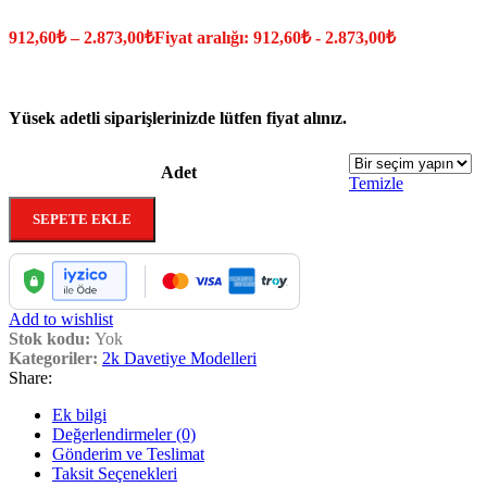
912,60
₺
–
2.873,00
₺
Fiyat aralığı: 912,60₺ - 2.873,00₺
Yüsek adetli siparişlerinizde lütfen fiyat alınız.
Adet
Temizle
SEPETE EKLE
Add to wishlist
Stok kodu:
Yok
Kategoriler:
2k Davetiye Modelleri
Share:
Ek bilgi
Değerlendirmeler (0)
Gönderim ve Teslimat
Taksit Seçenekleri