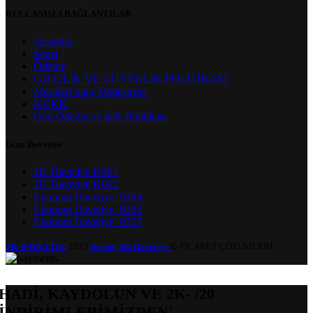
KULLANIŞLI BAĞLANTILAR
Hesabım
Sepet
Ödeme
GİZLİLİK VE GÜVENLİK POLİTİKASI
Mesafeli Satış Sözleşmesi
KVKK
Geri Ödeme ve İade Politikası
Ucuz Davetiye
2K Davetiye K001
2K Davetiye K002
Ekonom Davetiye_9264
Ekonom Davetiye_9262
Ekonom Davetiye_9257
2K-DAVETİYE
2023
Desing 2K-Davetiye
E-TİCARET ÇÖZÜMLERİ.
HADİ, KAYDOLUN VE 2K- /20
İNDİRİMLERİMİZDEN'