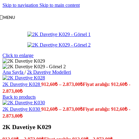
Skip to navigation
Skip to main content
MENU
Click to enlarge
Ana Sayfa
/
2k Davetiye Modelleri
2K Davetiye K028
912,60
₺
–
2.873,00
₺
Fiyat aralığı: 912,60₺ -
2.873,00₺
Back to products
2K Davetiye K030
912,60
₺
–
2.873,00
₺
Fiyat aralığı: 912,60₺ -
2.873,00₺
2K Davetiye K029