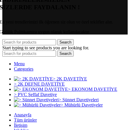
SİZLERDE FAYDALANIN !
En yeni trendlerimizi ilk öğrenen siz olun ve özel teklifler alın.
Gizlilik Politikamıza uygun olarak kullanılacaktır
Search
Start typing to see products you are looking for.
Search
Menu
Categories
> 2K DAVETİYE
> 2K DEFNE DAVETİYE
> EKONOM DAVETİYE
> PVC Şeffaf Davetiye
> Sünnet Davetiyeleri
> Mühürlü Davetiyeler
Anasayfa
Tüm ürünler
İletişim