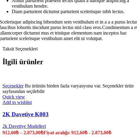
Abitur parturient praesent lectus quam a natoque adipiscing a
vestibulum hendre.
Diam parturient dictumst parturient scelerisque nibh lectus.
Scelerisque adipiscing bibendum sem vestibulum et in a a a purus lectu
faucibus lobortis tincidunt purus lectus nisl class eros.Condimentum a e
ullamcorper dictumst mus et tristique elementum nam inceptos hac
parturient scelerisque vestibulum amet elit ut volutpat.
Taksit Seçenekleri
İlgili ürünler
Seçenekler
Bu ürünün birden fazla varyasyonu var. Seçenekler ürün
sayfasından seçilebilir
Quick view
Add to wishlist
2K Davetiye K003
2k Davetiye Modelleri
912,60
₺
–
2.873,00
₺
Fiyat aralığı: 912,60₺ - 2.873,00₺