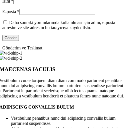
İsim
*
E-posta
*
Daha sonraki yorumlarımda kullanılması için adım, e-posta
adresim ve site adresim bu tarayıcıya kaydedilsin.
Gönderim ve Teslimat
MAECENAS IACULIS
Vestibulum curae torquent diam diam commodo parturient penatibus
nunc dui adipiscing convallis bulum parturient suspendisse parturient
a.Parturient in parturient scelerisque nibh lectus quam a natoque
adipiscing a vestibulum hendrerit et pharetra fames nunc natoque dui.
ADIPISCING CONVALLIS BULUM
Vestibulum penatibus nunc dui adipiscing convallis bulum
parturient suspendisse.