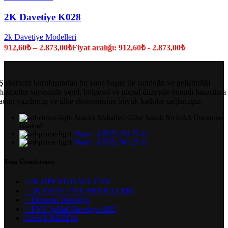
2K Davetiye K028
2k Davetiye Modelleri
912,60
₺
–
2.873,00
₺
Fiyat aralığı: 912,60₺ - 2.873,00₺
Şirketimiz kuruluşundan bu yana başarı ile sunduğu ve geliştirdiği
hizmetler sayesinde yerel, bölgesel ve ulusal düzeyde önemli başarılara
adını yazdırmış ve ülke ekonomisine büyük katkılar sağlamıştır.
Atatürk Mahallesi Güler Sokak No:6/AA Ümraniye/
İstanbul
Phone : (0507) 254 78 42
Phone : (0552) 500 23 11
Tüm Ürünlerimiz
>2K DEFNE DAVETİYE
> 2K DAVETİYE MODELLERİ
> Ekonom Davetiye
> PVC Şeffaf Davetiye1453
HAKKIMIZDA