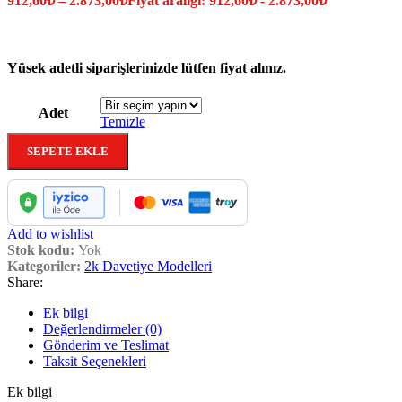
912,60
₺
–
2.873,00
₺
Fiyat aralığı: 912,60₺ - 2.873,00₺
Yüsek adetli siparişlerinizde lütfen fiyat alınız.
Adet
Temizle
SEPETE EKLE
Add to wishlist
Stok kodu:
Yok
Kategoriler:
2k Davetiye Modelleri
Share:
Ek bilgi
Değerlendirmeler (0)
Gönderim ve Teslimat
Taksit Seçenekleri
Ek bilgi