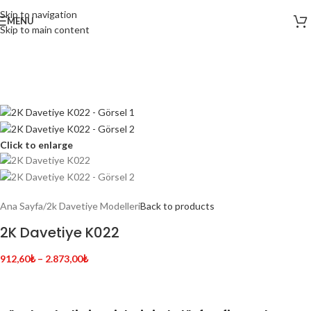
Skip to navigation
MENU
Skip to main content
Click to enlarge
Ana Sayfa
/
2k Davetiye Modelleri
Back to products
2K Davetiye K022
912,60
₺
–
2.873,00
₺