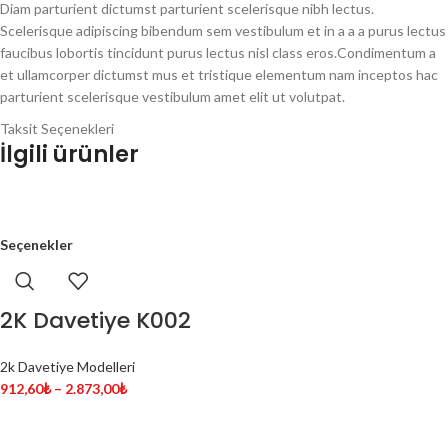
Diam parturient dictumst parturient scelerisque nibh lectus.
Scelerisque adipiscing bibendum sem vestibulum et in a a a purus lectus
faucibus lobortis tincidunt purus lectus nisl class eros.Condimentum a
et ullamcorper dictumst mus et tristique elementum nam inceptos hac
parturient scelerisque vestibulum amet elit ut volutpat.
Taksit Seçenekleri
İlgili ürünler
Seçenekler
2K Davetiye K002
2k Davetiye Modelleri
912,60
₺
–
2.873,00
₺