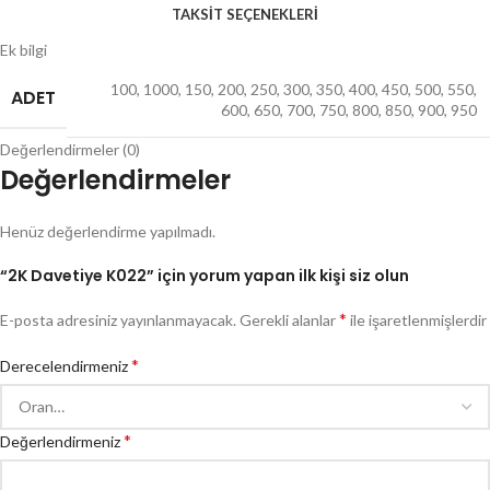
TAKSIT SEÇENEKLERI
Ek bilgi
100
,
1000
,
150
,
200
,
250
,
300
,
350
,
400
,
450
,
500
,
550
,
ADET
600
,
650
,
700
,
750
,
800
,
850
,
900
,
950
Değerlendirmeler (0)
Değerlendirmeler
Henüz değerlendirme yapılmadı.
“2K Davetiye K022” için yorum yapan ilk kişi siz olun
*
E-posta adresiniz yayınlanmayacak.
Gerekli alanlar
ile işaretlenmişlerdir
*
Derecelendirmeniz
*
Değerlendirmeniz