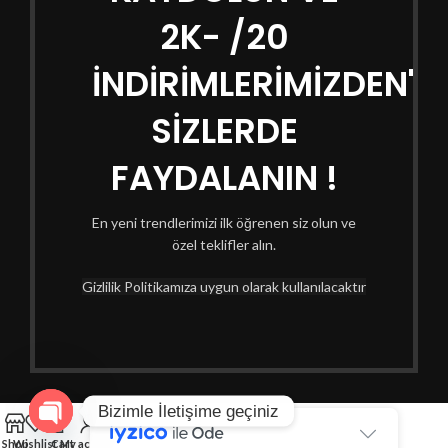
2K- /20
İNDİRİMLERİMİZDEN'
SİZLERDE
FAYDALANIN !
En yeni trendlerimizi ilk öğrenen siz olun ve
özel teklifler alın.
Gizlilik Politikamıza uygun olarak kullanılacaktır
Bizimle İletişime geçiniz
Open
Shop
Wishlist
Cart
My account