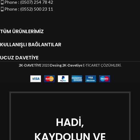
Phone : (0507) 254 78 42
Phone : (0552) 500 23 11
TÜM ÜRÜNLERIMIZ
KULLANIŞLI BAĞLANTILAR
UCUZ DAVETIYE
2K-DAVETİYE
2023
Desing 2K-Davetiye
E-TİCARET ÇÖZÜMLERİ.
HADİ,
KAYDOLUN VE