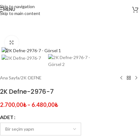
Skip to navigation
MENU
Skip to main content
Click to enlarge
Ana Sayfa
/
2K-DEFNE
2K Defne-2976-7
2.700,00
₺
–
6.480,00
₺
ADET