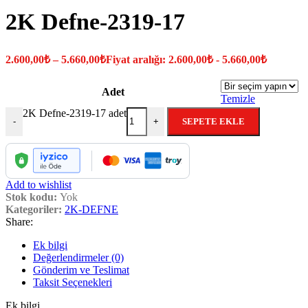
2K Defne-2319-17
2.600,00
₺
–
5.660,00
₺
Fiyat aralığı: 2.600,00₺ - 5.660,00₺
Adet
Temizle
2K Defne-2319-17 adet
SEPETE EKLE
-
+
Add to wishlist
Stok kodu:
Yok
Kategoriler:
2K-DEFNE
Share:
Ek bilgi
Değerlendirmeler (0)
Gönderim ve Teslimat
Taksit Seçenekleri
Ek bilgi