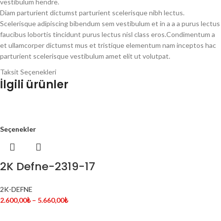
vestibulum hendre.
Diam parturient dictumst parturient scelerisque nibh lectus.
Scelerisque adipiscing bibendum sem vestibulum et in a a a purus lectus
faucibus lobortis tincidunt purus lectus nisl class eros.Condimentum a
et ullamcorper dictumst mus et tristique elementum nam inceptos hac
parturient scelerisque vestibulum amet elit ut volutpat.
Taksit Seçenekleri
İlgili ürünler
Seçenekler
2K Defne-2319-17
2K-DEFNE
2.600,00
₺
–
5.660,00
₺