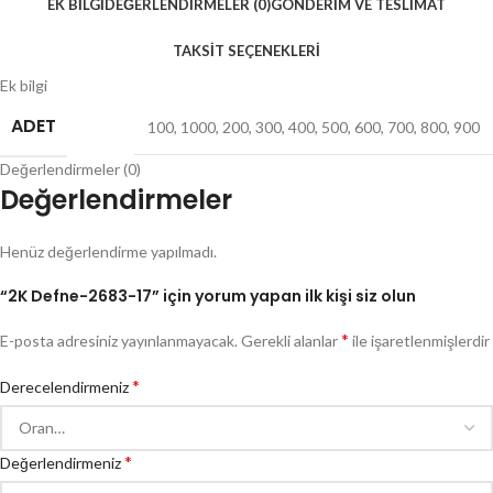
EK BILGI
DEĞERLENDIRMELER (0)
GÖNDERIM VE TESLIMAT
TAKSIT SEÇENEKLERI
Ek bilgi
ADET
100
,
1000
,
200
,
300
,
400
,
500
,
600
,
700
,
800
,
900
Değerlendirmeler (0)
Değerlendirmeler
Henüz değerlendirme yapılmadı.
“2K Defne-2683-17” için yorum yapan ilk kişi siz olun
*
E-posta adresiniz yayınlanmayacak.
Gerekli alanlar
ile işaretlenmişlerdir
*
Derecelendirmeniz
*
Değerlendirmeniz