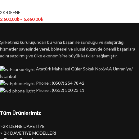
2K-DEFNE
2.600,00
₺
–
5.660,00
₺
Şirketimiz kuruluşundan bu yana başarı ile sunduğu ve geliştirdiği
hizmetler sayesinde yerel, bölgesel ve ulusal düzeyde önemli başarılara
adını yazdırmış ve ülke ekonomisine büyük katkılar sağlamıştır.
Atatürk Mahallesi Güler Sokak No:6/AA Ümraniye/
İstanbul
Phone : (0507) 254 78 42
Phone : (0552) 500 23 11
Tüm Ürünlerimiz
>2K DEFNE DAVETİYE
> 2K DAVETİYE MODELLERİ