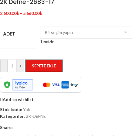
2K Defne-2683-17
2.600,00
₺
–
5.660,00
₺
ADET
Temizle
-
+
SEPETE EKLE
Add to wishlist
Stok kodu:
Yok
Kategoriler:
2K-DEFNE
Share: