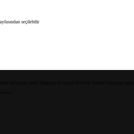
yfasından seçilebilir
etler sayesinde yerel, bölgesel ve ulusal düzeyde önemli başarılara adı
tanbul