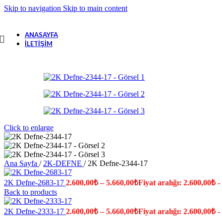
Skip to navigation
Skip to main content
ANASAYFA
İLETIŞIM
Click to enlarge
Ana Sayfa
/
2K-DEFNE
/
2K Defne-2344-17
2K Defne-2683-17
2.600,00
₺
–
5.660,00
₺
Fiyat aralığı: 2.600,00₺ -
Back to products
2K Defne-2333-17
2.600,00
₺
–
5.660,00
₺
Fiyat aralığı: 2.600,00₺ -