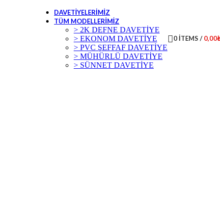
DAVETIYELERIMIZ
TÜM MODELLERIMIZ
> 2K DEFNE DAVETİYE
> EKONOM DAVETİYE
0
ITEMS
/
0,00
> PVC ŞEFFAF DAVETİYE
> MÜHÜRLÜ DAVETİYE
> SÜNNET DAVETİYE