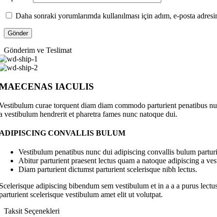
Daha sonraki yorumlarımda kullanılması için adım, e-posta adresim
Gönderim ve Teslimat
MAECENAS IACULIS
Vestibulum curae torquent diam diam commodo parturient penatibus nunc 
a vestibulum hendrerit et pharetra fames nunc natoque dui.
ADIPISCING CONVALLIS BULUM
Vestibulum penatibus nunc dui adipiscing convallis bulum parturi
Abitur parturient praesent lectus quam a natoque adipiscing a ve
Diam parturient dictumst parturient scelerisque nibh lectus.
Scelerisque adipiscing bibendum sem vestibulum et in a a a purus lectus
parturient scelerisque vestibulum amet elit ut volutpat.
Taksit Seçenekleri