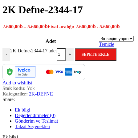
2K Defne-2344-17
2.600,00
₺
–
5.660,00
₺
Fiyat aralığı: 2.600,00₺ - 5.660,00₺
Adet
Temizle
2K Defne-2344-17 adet
SEPETE EKLE
-
+
Add to wishlist
Stok kodu:
Yok
Kategoriler:
2K-DEFNE
Share:
Ek bilgi
Değerlendirmeler (0)
Gönderim ve Teslimat
Taksit Seçenekleri
Ek bilgi