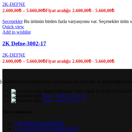
2K-DEFNE
2.600,00
₺
–
5.660,00
₺
Fiyat aralığı: 2.600,00₺ - 5.660,00₺
Seçenekler
Bu ürünün birden fazla varyasyonu var. Seçenekler ürün sa
Quick view
Add to wishlist
2K Defne-3002-17
2K-DEFNE
2.600,00
₺
–
5.660,00
₺
Fiyat aralığı: 2.600,00₺ - 5.660,00₺
Şirketimiz kuruluşundan bu yana başarı ile sunduğu ve geliştirdiği hizm
Atatürk Mahallesi Güler Sokak No:6/AA Ümraniye/İs
Phone : (0507) 254 78 42
Phone : (0552) 500 23 11
Tüm Ürünlerimiz
>2K DEFNE DAVETİYE
> 2K DAVETİYE MODELLERİ