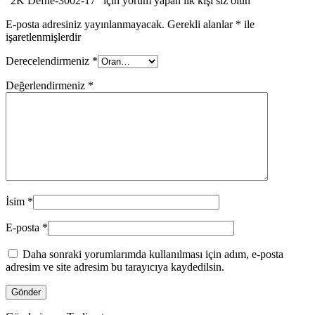
“2K Defne-3002-17” için yorum yapan ilk kişi siz olun
E-posta adresiniz yayınlanmayacak.
Gerekli alanlar
*
ile
işaretlenmişlerdir
Derecelendirmeniz
*
Değerlendirmeniz
*
İsim
*
E-posta
*
Daha sonraki yorumlarımda kullanılması için adım, e-posta
adresim ve site adresim bu tarayıcıya kaydedilsin.