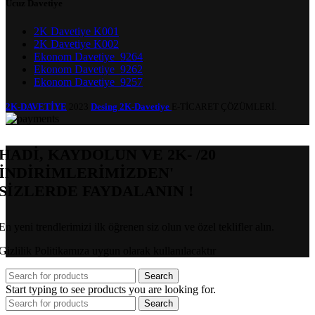
Ucuz Davetiye
2K Davetiye K001
2K Davetiye K002
Ekonom Davetiye_9264
Ekonom Davetiye_9262
Ekonom Davetiye_9257
2K-DAVETİYE
2023
Desing 2K-Davetiye
E-TİCARET ÇÖZÜMLERİ.
HADİ, KAYDOLUN VE 2K- /20
İNDİRİMLERİMİZDEN'
SİZLERDE FAYDALANIN !
En yeni trendlerimizi ilk öğrenen siz olun ve özel teklifler alın.
Gizlilik Politikamıza uygun olarak kullanılacaktır
Search
Start typing to see products you are looking for.
Search