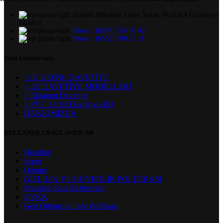
Atatürk Mahallesi Güler Sokak No:6/AA Ümraniye/
İstanbul
Phone : (0507) 254 78 42
Phone : (0552) 500 23 11
Tüm Ürünlerimiz
>2K DEFNE DAVETİYE
> 2K DAVETİYE MODELLERİ
> Ekonom Davetiye
> PVC Şeffaf Davetiye1453
HAKKIMIZDA
KULLANIŞLI BAĞLANTILAR
Hesabım
Sepet
Ödeme
GİZLİLİK VE GÜVENLİK POLİTİKASI
Mesafeli Satış Sözleşmesi
KVKK
Geri Ödeme ve İade Politikası