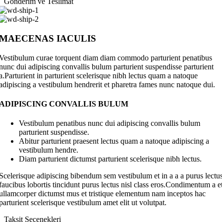
Gönderim ve Teslimat
MAECENAS IACULIS
Vestibulum curae torquent diam diam commodo parturient penatibus
nunc dui adipiscing convallis bulum parturient suspendisse parturient
a.Parturient in parturient scelerisque nibh lectus quam a natoque
adipiscing a vestibulum hendrerit et pharetra fames nunc natoque dui.
ADIPISCING CONVALLIS BULUM
Vestibulum penatibus nunc dui adipiscing convallis bulum
parturient suspendisse.
Abitur parturient praesent lectus quam a natoque adipiscing a
vestibulum hendre.
Diam parturient dictumst parturient scelerisque nibh lectus.
Scelerisque adipiscing bibendum sem vestibulum et in a a a purus lectu
faucibus lobortis tincidunt purus lectus nisl class eros.Condimentum a e
ullamcorper dictumst mus et tristique elementum nam inceptos hac
parturient scelerisque vestibulum amet elit ut volutpat.
Taksit Seçenekleri