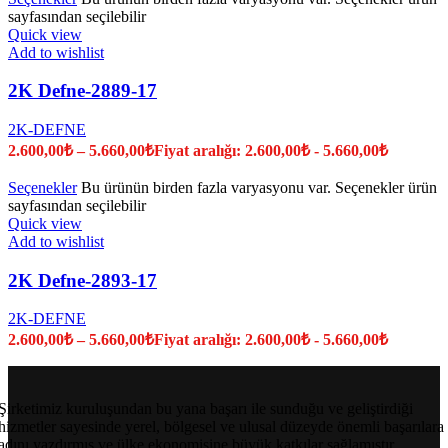
sayfasından seçilebilir
Quick view
Add to wishlist
2K Defne-2889-17
2K-DEFNE
2.600,00
₺
–
5.660,00
₺
Fiyat aralığı: 2.600,00₺ - 5.660,00₺
Seçenekler
Bu ürünün birden fazla varyasyonu var. Seçenekler ürün
sayfasından seçilebilir
Quick view
Add to wishlist
2K Defne-2893-17
2K-DEFNE
2.600,00
₺
–
5.660,00
₺
Fiyat aralığı: 2.600,00₺ - 5.660,00₺
Şirketimiz kuruluşundan bu yana başarı ile sunduğu ve geliştirdiği
hizmetler sayesinde yerel, bölgesel ve ulusal düzeyde önemli başarılara
adını yazdırmış ve ülke ekonomisine büyük katkılar sağlamıştır.