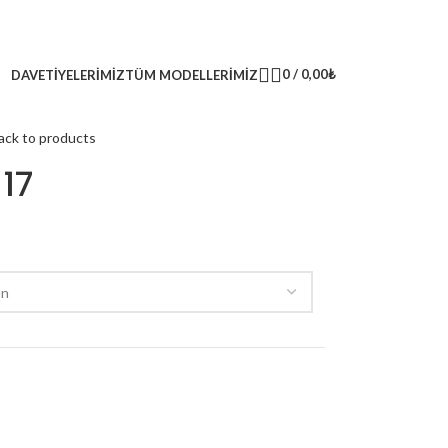
0
/
0,00
₺
DAVETIYELERIMIZ
TÜM MODELLERIMIZ
ack to products
17