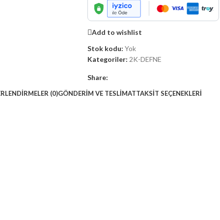
Add to wishlist
Stok kodu:
Yok
Kategoriler:
2K-DEFNE
Share:
RLENDIRMELER (0)
GÖNDERIM VE TESLIMAT
TAKSIT SEÇENEKLERI