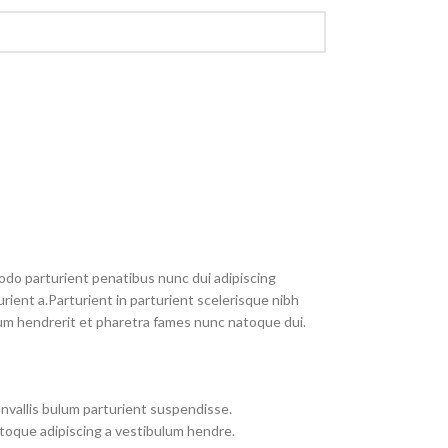
do parturient penatibus nunc dui adipiscing
rient a.Parturient in parturient scelerisque nibh
um hendrerit et pharetra fames nunc natoque dui.
nvallis bulum parturient suspendisse.
toque adipiscing a vestibulum hendre.