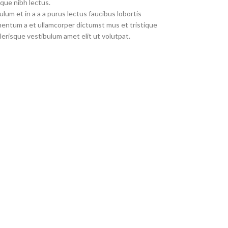
que nibh lectus.
um et in a a a purus lectus faucibus lobortis
imentum a et ullamcorper dictumst mus et tristique
erisque vestibulum amet elit ut volutpat.