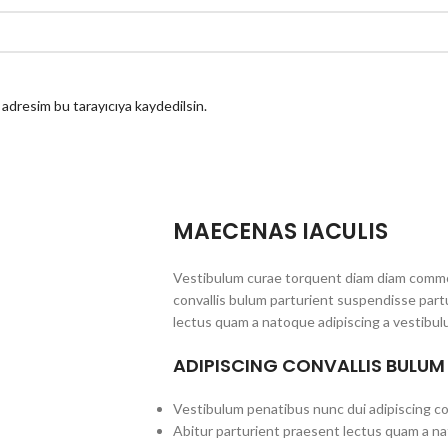
 adresim bu tarayıcıya kaydedilsin.
MAECENAS IACULIS
Vestibulum curae torquent diam diam commo
convallis bulum parturient suspendisse partu
lectus quam a natoque adipiscing a vestibul
ADIPISCING CONVALLIS BULUM
Vestibulum penatibus nunc dui adipiscing co
Abitur parturient praesent lectus quam a na