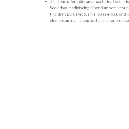
Diam parturient dictumst parturient sceleris
Scelerisque adipiscing bibendum sem vestibul
tincidunt purus lectus nisl class eros.Cond
elementum nam inceptos hac parturient scel