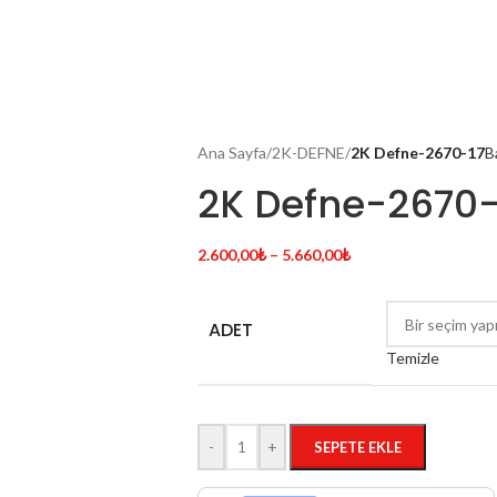
Ana Sayfa
/
2K-DEFNE
/
2K Defne-2670-17
B
2K Defne-2670-
2.600,00
₺
–
5.660,00
₺
ADET
Temizle
-
+
SEPETE EKLE