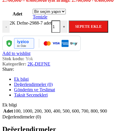
2.700,00
₺
–
6.480,00
₺
Fiyat aralığı: 2.700,00₺ - 6.480,00₺
Adet
Temizle
2K Defne-2988-7 adet
SEPETE EKLE
-
+
Add to wishlist
Stok kodu:
Yok
Kategoriler:
2K-DEFNE
Share:
Ek bilgi
Değerlendirmeler (0)
Gönderim ve Teslimat
Taksit Seçenekleri
Ek bilgi
Adet
100
,
1000
,
200
,
300
,
400
,
500
,
600
,
700
,
800
,
900
Değerlendirmeler (0)
Değerlendirmeler