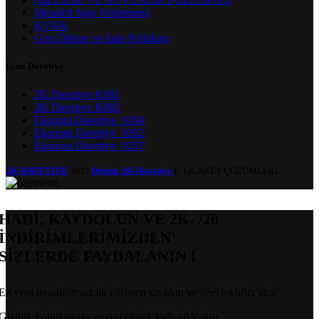
Mesafeli Satış Sözleşmesi
KVKK
Geri Ödeme ve İade Politikası
Ucuz Davetiye
2K Davetiye K001
2K Davetiye K002
Ekonom Davetiye_9264
Ekonom Davetiye_9262
Ekonom Davetiye_9257
2K-DAVETİYE
2023
Desing 2K-Davetiye
E-TİCARET ÇÖZÜMLERİ.
HADİ, KAYDOLUN VE 2K- /20
İNDİRİMLERİMİZDEN'
SİZLERDE FAYDALANIN !
En yeni trendlerimizi ilk öğrenen siz olun ve özel teklifler alın.
Gizlilik Politikamıza uygun olarak kullanılacaktır