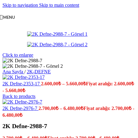
Skip to navigation
Skip to main content
MENU
Click to enlarge
Ana Sayfa
/
2K-DEFNE
2K Defne-2353-17
2.600,00
₺
–
5.660,00
₺
Fiyat aralığı: 2.600,00₺
- 5.660,00₺
Back to products
2K Defne-2976-7
2.700,00
₺
–
6.480,00
₺
Fiyat aralığı: 2.700,00₺ -
6.480,00₺
2K Defne-2988-7