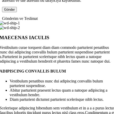
adresim ve site adresim bu tarayıcıya kaydedilsin.
Gönderim ve Teslimat
MAECENAS IACULIS
Vestibulum curae torquent diam diam commodo parturient penatibus
nunc dui adipiscing convallis bulum parturient suspendisse parturient
a.Parturient in parturient scelerisque nibh lectus quam a natoque
adipiscing a vestibulum hendrerit et pharetra fames nunc natoque dui.
ADIPISCING CONVALLIS BULUM
Vestibulum penatibus nunc dui adipiscing convallis bulum
parturient suspendisse.
Abitur parturient praesent lectus quam a natoque adipiscing a
vestibulum hendre.
Diam parturient dictumst parturient scelerisque nibh lectus.
Scelerisque adipiscing bibendum sem vestibulum et in a a a purus lectu
faucibus lobortis tincidunt purus lectus nisl class eros.Condimentum a e