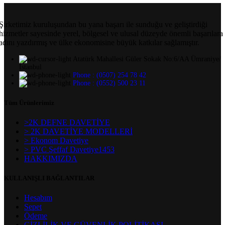
Şirketimiz kuruluşundan bu yana başarı ile sunduğu ve geliştirdiği
hizmetler sayesinde yerel, bölgesel ve ulusal düzeyde önemli başarılara
adını yazdırmış ve ülke ekonomisine büyük katkılar sağlamıştır.
Atatürk Mahallesi Güler Sokak No:6/AA Ümraniye/
İstanbul
Phone : (0507) 254 78 42
Phone : (0552) 500 23 11
Tüm Ürünlerimiz
>2K DEFNE DAVETİYE
> 2K DAVETİYE MODELLERİ
> Ekonom Davetiye
> PVC Şeffaf Davetiye1453
HAKKIMIZDA
KULLANIŞLI BAĞLANTILAR
Hesabım
Sepet
Ödeme
GİZLİLİK VE GÜVENLİK POLİTİKASI