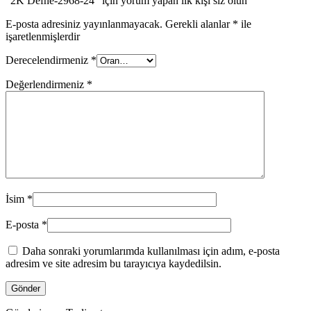
“2K Defne-2968-24” için yorum yapan ilk kişi siz olun
E-posta adresiniz yayınlanmayacak.
Gerekli alanlar
*
ile
işaretlenmişlerdir
Derecelendirmeniz
*
Değerlendirmeniz
*
İsim
*
E-posta
*
Daha sonraki yorumlarımda kullanılması için adım, e-posta
adresim ve site adresim bu tarayıcıya kaydedilsin.