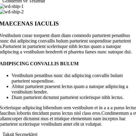
Gönderim ve Teslimat
MAECENAS IACULIS
Vestibulum curae torquent diam diam commodo parturient penatibus
nunc dui adipiscing convallis bulum parturient suspendisse parturient
a.Parturient in parturient scelerisque nibh lectus quam a natoque
adipiscing a vestibulum hendrerit et pharetra fames nunc natoque dui.
ADIPISCING CONVALLIS BULUM
Vestibulum penatibus nunc dui adipiscing convallis bulum
parturient suspendisse.
Abitur parturient praesent lectus quam a natoque adipiscing a
vestibulum hendre.
Diam parturient dictumst parturient scelerisque nibh lectus.
Scelerisque adipiscing bibendum sem vestibulum et in a a a purus lectu
faucibus lobortis tincidunt purus lectus nisl class eros.Condimentum a e
ullamcorper dictumst mus et tristique elementum nam inceptos hac
parturient scelerisque vestibulum amet elit ut volutpat.
Taksit Seçenekleri