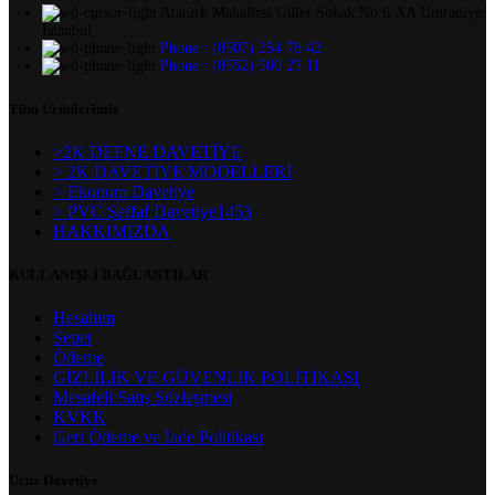
Atatürk Mahallesi Güler Sokak No:6/AA Ümraniye/
İstanbul
Phone : (0507) 254 78 42
Phone : (0552) 500 23 11
Tüm Ürünlerimiz
>2K DEFNE DAVETİYE
> 2K DAVETİYE MODELLERİ
> Ekonom Davetiye
> PVC Şeffaf Davetiye1453
HAKKIMIZDA
KULLANIŞLI BAĞLANTILAR
Hesabım
Sepet
Ödeme
GİZLİLİK VE GÜVENLİK POLİTİKASI
Mesafeli Satış Sözleşmesi
KVKK
Geri Ödeme ve İade Politikası
Ucuz Davetiye