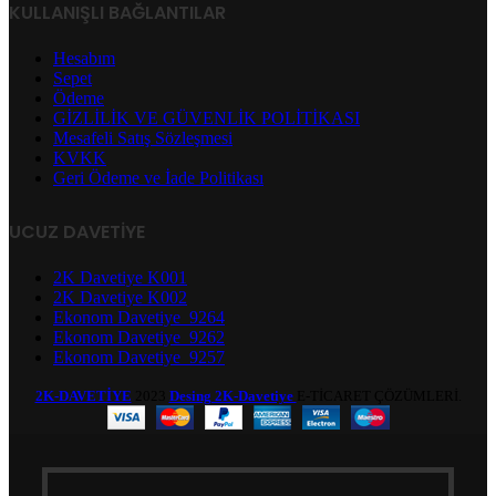
KULLANIŞLI BAĞLANTILAR
Hesabım
Sepet
Ödeme
GİZLİLİK VE GÜVENLİK POLİTİKASI
Mesafeli Satış Sözleşmesi
KVKK
Geri Ödeme ve İade Politikası
UCUZ DAVETIYE
2K Davetiye K001
2K Davetiye K002
Ekonom Davetiye_9264
Ekonom Davetiye_9262
Ekonom Davetiye_9257
2K-DAVETİYE
2023
Desing 2K-Davetiye
E-TİCARET ÇÖZÜMLERİ.