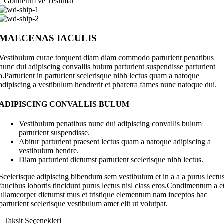
Gönderim ve Teslimat
MAECENAS IACULIS
Vestibulum curae torquent diam diam commodo parturient penatibus
nunc dui adipiscing convallis bulum parturient suspendisse parturient
a.Parturient in parturient scelerisque nibh lectus quam a natoque
adipiscing a vestibulum hendrerit et pharetra fames nunc natoque dui.
ADIPISCING CONVALLIS BULUM
Vestibulum penatibus nunc dui adipiscing convallis bulum
parturient suspendisse.
Abitur parturient praesent lectus quam a natoque adipiscing a
vestibulum hendre.
Diam parturient dictumst parturient scelerisque nibh lectus.
Scelerisque adipiscing bibendum sem vestibulum et in a a a purus lectu
faucibus lobortis tincidunt purus lectus nisl class eros.Condimentum a e
ullamcorper dictumst mus et tristique elementum nam inceptos hac
parturient scelerisque vestibulum amet elit ut volutpat.
Taksit Seçenekleri