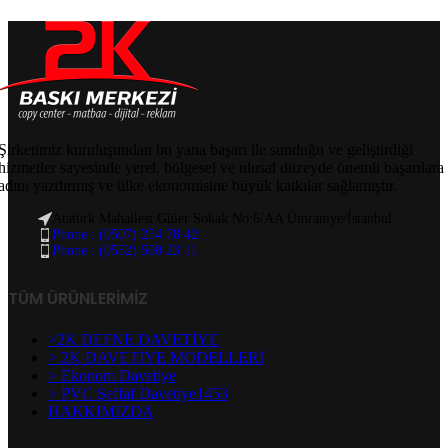
Şirketimiz kuruluşundan bu yana başarı ile sunduğu ve geliştirdiği
hizmetler sayesinde yerel, bölgesel ve ulusal düzeyde önemli başarılara
adını yazdırmış ve ülke ekonomisine büyük katkılar sağlamıştır.
Atatürk Mahallesi Güler Sokak No:6/AA Ümraniye/İstanbul
Phone : (0507) 254 78 42
Phone : (0552) 500 23 11
TÜM ÜRÜNLERIMIZ
>2K DEFNE DAVETİYE
> 2K DAVETİYE MODELLERİ
> Ekonom Davetiye
> PVC Şeffaf Davetiye1453
HAKKIMIZDA