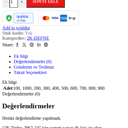
SEPETE EKLE
-
+
Add to wishlist
Stok kodu:
Yok
Kategoriler:
2K-DEFNE
Share:
Ek bilgi
Değerlendirmeler (0)
Gönderim ve Teslimat
Taksit Seçenekleri
Ek bilgi
Adet
100
,
1000
,
200
,
300
,
400
,
500
,
600
,
700
,
800
,
900
Değerlendirmeler (0)
Değerlendirmeler
Henüz değerlendirme yapılmadı.
“2K Defne-2967-24” için yorum yapan ilk kişi siz olun