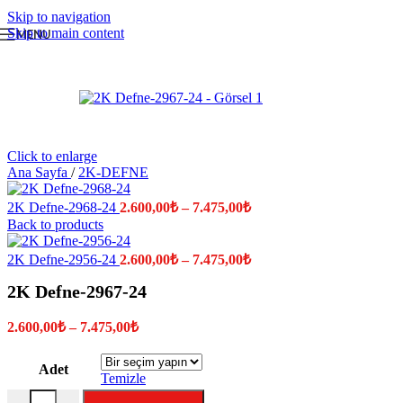
Skip to navigation
Skip to main content
MENU
Click to enlarge
Ana Sayfa
/
2K-DEFNE
Fiyat
2K Defne-2968-24
2.600,00
₺
–
7.475,00
₺
aralığı:
Back to products
2.600,00₺
-
Fiyat
2K Defne-2956-24
2.600,00
₺
–
7.475,00
₺
aralığı:
7.475,00₺
2K Defne-2967-24
2.600,00₺
-
Fiyat
7.475,00₺
2.600,00
₺
–
7.475,00
₺
aralığı:
2.600,00₺
Adet
-
Temizle
7.475,00₺
2K Defne-2967-24 adet