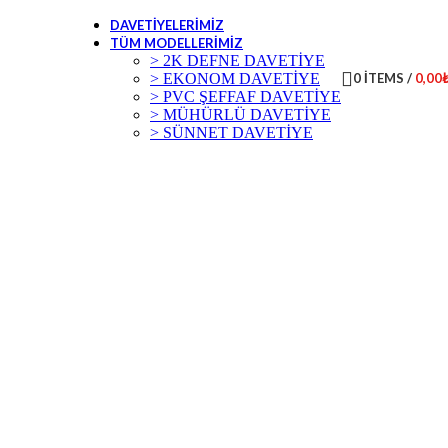
DAVETIYELERIMIZ
TÜM MODELLERIMIZ
> 2K DEFNE DAVETİYE
> EKONOM DAVETİYE
0
ITEMS
/
0,00
> PVC ŞEFFAF DAVETİYE
> MÜHÜRLÜ DAVETİYE
> SÜNNET DAVETİYE