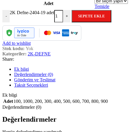
Adet
Temizle
2K Defne-2404-19 adet
SEPETE EKLE
-
+
Add to wishlist
Stok kodu:
Yok
Kategoriler:
2K-DEFNE
Share:
Ek bilgi
Değerlendirmeler (0)
Gönderim ve Teslimat
Taksit Seçenekleri
Ek bilgi
Adet
100
,
1000
,
200
,
300
,
400
,
500
,
600
,
700
,
800
,
900
Değerlendirmeler (0)
Değerlendirmeler
Henüz değerlendirme yapılmadı.