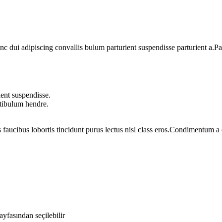
dui adipiscing convallis bulum parturient suspendisse parturient a.Part
ent suspendisse.
stibulum hendre.
 faucibus lobortis tincidunt purus lectus nisl class eros.Condimentum 
yfasından seçilebilir