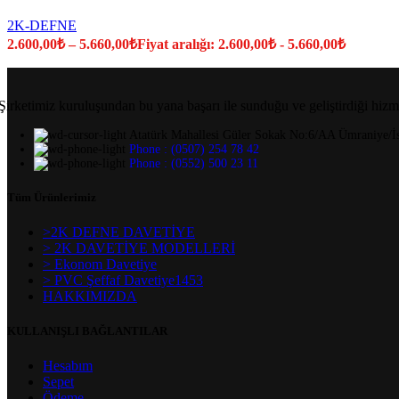
2K-DEFNE
2.600,00
₺
–
5.660,00
₺
Fiyat aralığı: 2.600,00₺ - 5.660,00₺
Şirketimiz kuruluşundan bu yana başarı ile sunduğu ve geliştirdiği hizm
Atatürk Mahallesi Güler Sokak No:6/AA Ümraniye/İs
Phone : (0507) 254 78 42
Phone : (0552) 500 23 11
Tüm Ürünlerimiz
>2K DEFNE DAVETİYE
> 2K DAVETİYE MODELLERİ
> Ekonom Davetiye
> PVC Şeffaf Davetiye1453
HAKKIMIZDA
KULLANIŞLI BAĞLANTILAR
Hesabım
Sepet
Ödeme