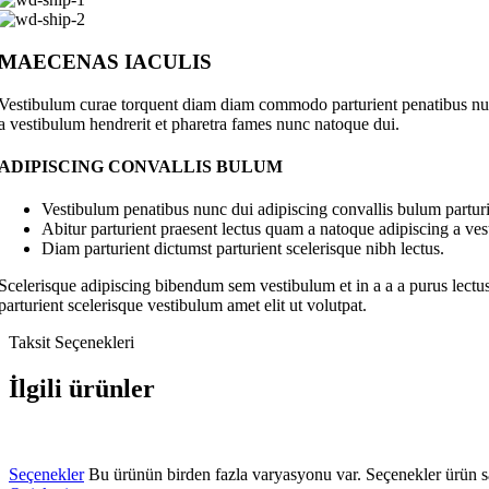
MAECENAS IACULIS
Vestibulum curae torquent diam diam commodo parturient penatibus nunc 
a vestibulum hendrerit et pharetra fames nunc natoque dui.
ADIPISCING CONVALLIS BULUM
Vestibulum penatibus nunc dui adipiscing convallis bulum parturi
Abitur parturient praesent lectus quam a natoque adipiscing a ve
Diam parturient dictumst parturient scelerisque nibh lectus.
Scelerisque adipiscing bibendum sem vestibulum et in a a a purus lectus
parturient scelerisque vestibulum amet elit ut volutpat.
Taksit Seçenekleri
İlgili ürünler
Seçenekler
Bu ürünün birden fazla varyasyonu var. Seçenekler ürün sa