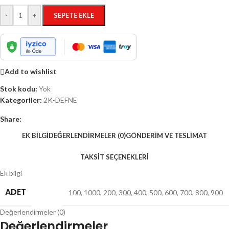
-
+
SEPETE EKLE
Add to wishlist
Stok kodu:
Yok
Kategoriler:
2K-DEFNE
Share:
EK BILGI
DEĞERLENDIRMELER (0)
GÖNDERIM VE TESLIMAT
TAKSIT SEÇENEKLERI
Ek bilgi
ADET
100
,
1000
,
200
,
300
,
400
,
500
,
600
,
700
,
800
,
900
Değerlendirmeler (0)
Değerlendirmeler