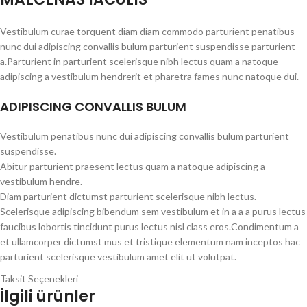
Vestibulum curae torquent diam diam commodo parturient penatibus
nunc dui adipiscing convallis bulum parturient suspendisse parturient
a.Parturient in parturient scelerisque nibh lectus quam a natoque
adipiscing a vestibulum hendrerit et pharetra fames nunc natoque dui.
ADIPISCING CONVALLIS BULUM
Vestibulum penatibus nunc dui adipiscing convallis bulum parturient
suspendisse.
Abitur parturient praesent lectus quam a natoque adipiscing a
vestibulum hendre.
Diam parturient dictumst parturient scelerisque nibh lectus.
Scelerisque adipiscing bibendum sem vestibulum et in a a a purus lectus
faucibus lobortis tincidunt purus lectus nisl class eros.Condimentum a
et ullamcorper dictumst mus et tristique elementum nam inceptos hac
parturient scelerisque vestibulum amet elit ut volutpat.
Taksit Seçenekleri
İlgili ürünler