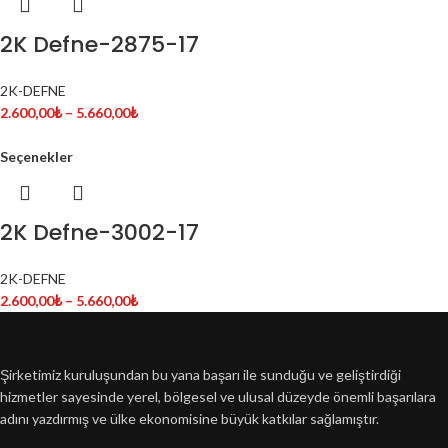
2K Defne-2875-17
2K-DEFNE
2.600,00
₺
–
5.660,00
₺
Seçenekler
2K Defne-3002-17
2K-DEFNE
2.600,00
₺
–
5.660,00
₺
Şirketimiz kuruluşundan bu yana başarı ile sunduğu ve geliştirdiği
hizmetler sayesinde yerel, bölgesel ve ulusal düzeyde önemli başarılara
adını yazdırmış ve ülke ekonomisine büyük katkılar sağlamıştır.