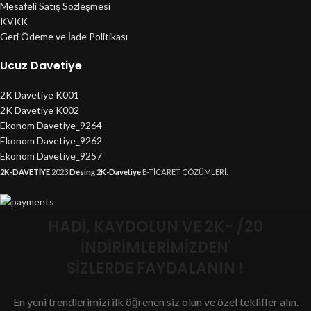
Mesafeli Satış Sözleşmesi
KVKK
Geri Ödeme ve İade Politikası
Ucuz Davetiye
2K Davetiye K001
2K Davetiye K002
Ekonom Davetiye_9264
Ekonom Davetiye_9262
Ekonom Davetiye_9257
2K-DAVETİYE
2023
Desing 2K-Davetiye
E-TİCARET ÇÖZÜMLERİ.
HADİ, KAYDOLUN VE 2K- /20
İNDİRİMLERİMİZDEN'
SİZLERDE FAYDALANIN !
En yeni trendlerimizi ilk öğrenen siz olun ve özel teklifler alın.