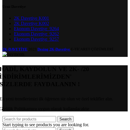
Ucuz Davetiye
2K Davetiye K001
2K Davetiye K002
Ekonom Davetiye_9264
Ekonom Davetiye_9262
Ekonom Davetiye_9257
2K-DAVETİYE
2023
Desing 2K-Davetiye
E-TİCARET ÇÖZÜMLERİ.
HADİ, KAYDOLUN VE 2K- /20
İNDİRİMLERİMİZDEN'
SİZLERDE FAYDALANIN !
En yeni trendlerimizi ilk öğrenen siz olun ve özel teklifler alın.
Gizlilik Politikamıza uygun olarak kullanılacaktır
Search
Start typing to see products you are looking for.