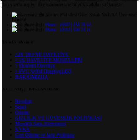
adını yazdırmış ve ülke ekonomisine büyük katkılar sağlamıştır.
Atatürk Mahallesi Güler Sokak No:6/AA Ümraniye/
İstanbul
Phone : (0507) 254 78 42
Phone : (0552) 500 23 11
Tüm Ürünlerimiz
>2K DEFNE DAVETİYE
> 2K DAVETİYE MODELLERİ
> Ekonom Davetiye
> PVC Şeffaf Davetiye1453
HAKKIMIZDA
KULLANIŞLI BAĞLANTILAR
Hesabım
Sepet
Ödeme
GİZLİLİK VE GÜVENLİK POLİTİKASI
Mesafeli Satış Sözleşmesi
KVKK
Geri Ödeme ve İade Politikası