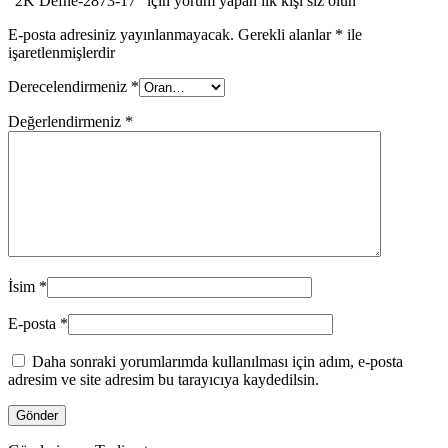
“2K Defne-2873-17” için yorum yapan ilk kişi siz olun
E-posta adresiniz yayınlanmayacak.
Gerekli alanlar
*
ile
işaretlenmişlerdir
Derecelendirmeniz
*
Değerlendirmeniz
*
İsim
*
E-posta
*
Daha sonraki yorumlarımda kullanılması için adım, e-posta
adresim ve site adresim bu tarayıcıya kaydedilsin.