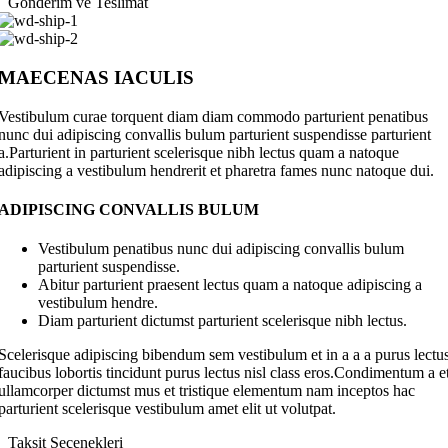
Gönderim ve Teslimat
MAECENAS IACULIS
Vestibulum curae torquent diam diam commodo parturient penatibus
nunc dui adipiscing convallis bulum parturient suspendisse parturient
a.Parturient in parturient scelerisque nibh lectus quam a natoque
adipiscing a vestibulum hendrerit et pharetra fames nunc natoque dui.
ADIPISCING CONVALLIS BULUM
Vestibulum penatibus nunc dui adipiscing convallis bulum
parturient suspendisse.
Abitur parturient praesent lectus quam a natoque adipiscing a
vestibulum hendre.
Diam parturient dictumst parturient scelerisque nibh lectus.
Scelerisque adipiscing bibendum sem vestibulum et in a a a purus lectu
faucibus lobortis tincidunt purus lectus nisl class eros.Condimentum a e
ullamcorper dictumst mus et tristique elementum nam inceptos hac
parturient scelerisque vestibulum amet elit ut volutpat.
Taksit Seçenekleri