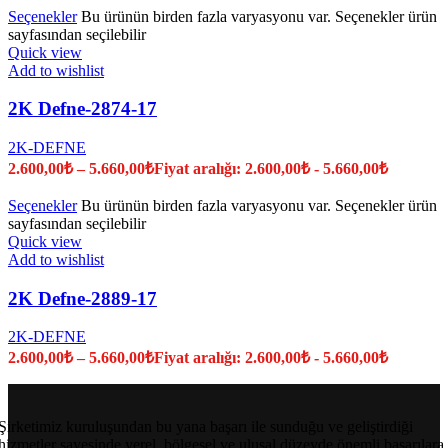
Seçenekler
Bu ürünün birden fazla varyasyonu var. Seçenekler ürün
sayfasından seçilebilir
Quick view
Add to wishlist
2K Defne-2874-17
2K-DEFNE
2.600,00
₺
–
5.660,00
₺
Fiyat aralığı: 2.600,00₺ - 5.660,00₺
Seçenekler
Bu ürünün birden fazla varyasyonu var. Seçenekler ürün
sayfasından seçilebilir
Quick view
Add to wishlist
2K Defne-2889-17
2K-DEFNE
2.600,00
₺
–
5.660,00
₺
Fiyat aralığı: 2.600,00₺ - 5.660,00₺
Şirketimiz kuruluşundan bu yana başarı ile sunduğu ve geliştirdiği
hizmetler sayesinde yerel, bölgesel ve ulusal düzeyde önemli başarılara