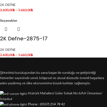
2K-DEFNE
2.600,00
₺
–
5.660,00
₺
Seçenekler
2K Defne-2875-17
2K-DEFNE
2.600,00
₺
–
5.660,00
₺
Şirketimiz kuruluşundan bu yana başarı ile sunduğu ve geliştirdiği
hizmetler sayesinde yerel, bölgesel ve ulusal düzeyde önemli başarılara
adını yazdırmış ve ülke ekonomisine büyük katkılar sağlamıştır.
Atatürk Mahallesi Güler Sokak No:6/AA Ümraniye/
İstanbul
Phone : (0507) 254 78 42