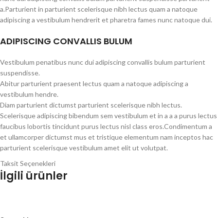
a.Parturient in parturient scelerisque nibh lectus quam a natoque
adipiscing a vestibulum hendrerit et pharetra fames nunc natoque dui.
ADIPISCING CONVALLIS BULUM
Vestibulum penatibus nunc dui adipiscing convallis bulum parturient
suspendisse.
Abitur parturient praesent lectus quam a natoque adipiscing a
vestibulum hendre.
Diam parturient dictumst parturient scelerisque nibh lectus.
Scelerisque adipiscing bibendum sem vestibulum et in a a a purus lectus
faucibus lobortis tincidunt purus lectus nisl class eros.Condimentum a
et ullamcorper dictumst mus et tristique elementum nam inceptos hac
parturient scelerisque vestibulum amet elit ut volutpat.
Taksit Seçenekleri
İlgili ürünler