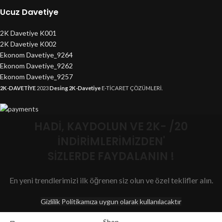
Ucuz Davetiye
2K Davetiye K001
2K Davetiye K002
Ekonom Davetiye_9264
Ekonom Davetiye_9262
Ekonom Davetiye_9257
2K-DAVETİYE
2023
Desing 2K-Davetiye
E-TİCARET ÇÖZÜMLERİ.
HADİ, KAYDOLUN VE 2K- /20
İNDİRİMLERİMİZDEN'
SİZLERDE FAYDALANIN !
En yeni trendlerimizi ilk öğrenen siz olun ve özel teklifler alın.
Gizlilik Politikamıza uygun olarak kullanılacaktır
Shop