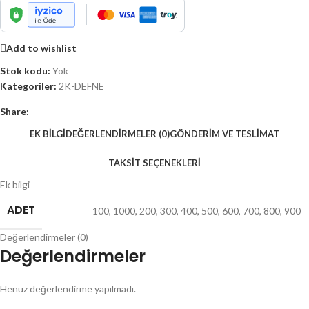
Add to wishlist
Stok kodu:
Yok
Kategoriler:
2K-DEFNE
Share:
EK BILGI
DEĞERLENDIRMELER (0)
GÖNDERIM VE TESLIMAT
TAKSIT SEÇENEKLERI
Ek bilgi
ADET
100
,
1000
,
200
,
300
,
400
,
500
,
600
,
700
,
800
,
900
Değerlendirmeler (0)
Değerlendirmeler
Henüz değerlendirme yapılmadı.