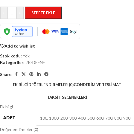
-
+
SEPETE EKLE
Add to wishlist
Stok kodu:
Yok
Kategoriler:
2K-DEFNE
Share:
EK BILGI
DEĞERLENDIRMELER (0)
GÖNDERIM VE TESLIMAT
TAKSIT SEÇENEKLERI
Ek bilgi
ADET
100
,
1000
,
200
,
300
,
400
,
500
,
600
,
700
,
800
,
900
Değerlendirmeler (0)