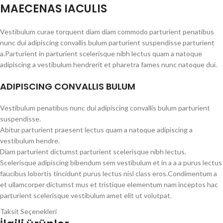
MAECENAS IACULIS
Vestibulum curae torquent diam diam commodo parturient penatibus
nunc dui adipiscing convallis bulum parturient suspendisse parturient
a.Parturient in parturient scelerisque nibh lectus quam a natoque
adipiscing a vestibulum hendrerit et pharetra fames nunc natoque dui.
ADIPISCING CONVALLIS BULUM
Vestibulum penatibus nunc dui adipiscing convallis bulum parturient
suspendisse.
Abitur parturient praesent lectus quam a natoque adipiscing a
vestibulum hendre.
Diam parturient dictumst parturient scelerisque nibh lectus.
Scelerisque adipiscing bibendum sem vestibulum et in a a a purus lectus
faucibus lobortis tincidunt purus lectus nisl class eros.Condimentum a
et ullamcorper dictumst mus et tristique elementum nam inceptos hac
parturient scelerisque vestibulum amet elit ut volutpat.
Taksit Seçenekleri