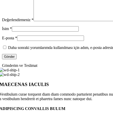
Değerlendirmeniz
*
İsim
*
E-posta
*
Daha sonraki yorumlarımda kullanılması için adım, e-posta adresim
Gönderim ve Teslimat
MAECENAS IACULIS
Vestibulum curae torquent diam diam commodo parturient penatibus nunc 
a vestibulum hendrerit et pharetra fames nunc natoque dui.
ADIPISCING CONVALLIS BULUM