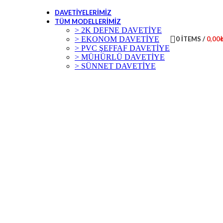
DAVETIYELERIMIZ
TÜM MODELLERIMIZ
> 2K DEFNE DAVETİYE
> EKONOM DAVETİYE
0
ITEMS
/
0,00
> PVC ŞEFFAF DAVETİYE
> MÜHÜRLÜ DAVETİYE
> SÜNNET DAVETİYE