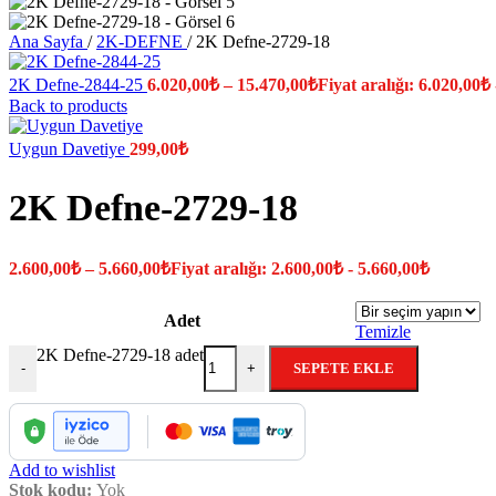
Ana Sayfa
/
2K-DEFNE
/
2K Defne-2729-18
2K Defne-2844-25
6.020,00
₺
–
15.470,00
₺
Fiyat aralığı: 6.020,00₺
Back to products
Uygun Davetiye
299,00
₺
2K Defne-2729-18
2.600,00
₺
–
5.660,00
₺
Fiyat aralığı: 2.600,00₺ - 5.660,00₺
Adet
Temizle
2K Defne-2729-18 adet
SEPETE EKLE
-
+
Add to wishlist
Stok kodu:
Yok