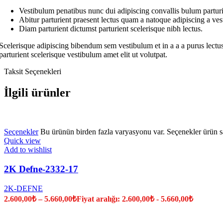
Vestibulum penatibus nunc dui adipiscing convallis bulum parturi
Abitur parturient praesent lectus quam a natoque adipiscing a ve
Diam parturient dictumst parturient scelerisque nibh lectus.
Scelerisque adipiscing bibendum sem vestibulum et in a a a purus lectus
parturient scelerisque vestibulum amet elit ut volutpat.
Taksit Seçenekleri
İlgili ürünler
Seçenekler
Bu ürünün birden fazla varyasyonu var. Seçenekler ürün sa
Quick view
Add to wishlist
2K Defne-2332-17
2K-DEFNE
2.600,00
₺
–
5.660,00
₺
Fiyat aralığı: 2.600,00₺ - 5.660,00₺