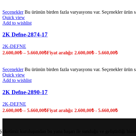
Seçenekler
Bu ürünün birden fazla varyasyonu var. Seçenekler ürün sa
Quick view
Add to wishlist
2K Defne-2874-17
2K-DEFNE
2.600,00
₺
–
5.660,00
₺
Fiyat aralığı: 2.600,00₺ - 5.660,00₺
Seçenekler
Bu ürünün birden fazla varyasyonu var. Seçenekler ürün sa
Quick view
Add to wishlist
2K Defne-2890-17
2K-DEFNE
2.600,00
₺
–
5.660,00
₺
Fiyat aralığı: 2.600,00₺ - 5.660,00₺
Şirketimiz kuruluşundan bu yana başarı ile sunduğu ve geliştirdiği hizm