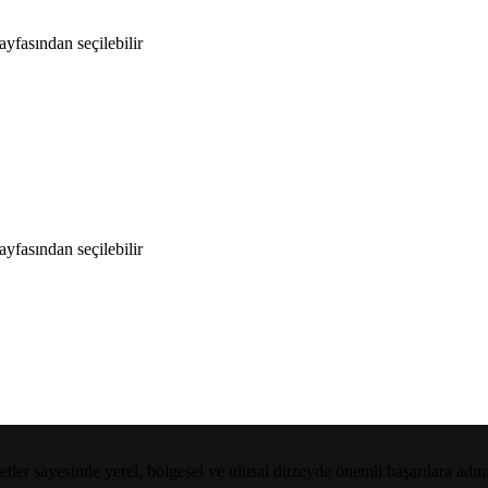
yfasından seçilebilir
yfasından seçilebilir
etler sayesinde yerel, bölgesel ve ulusal düzeyde önemli başarılara adı