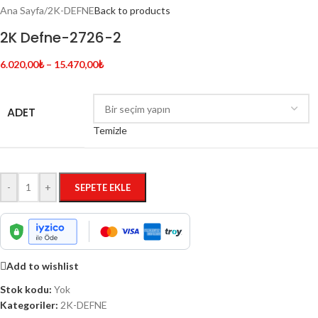
Ana Sayfa
/
2K-DEFNE
Back to products
2K Defne-2726-2
6.020,00
₺
–
15.470,00
₺
ADET
Temizle
-
+
SEPETE EKLE
Add to wishlist
Stok kodu:
Yok
Kategoriler:
2K-DEFNE