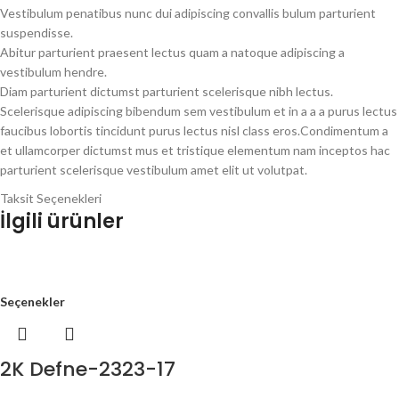
Vestibulum penatibus nunc dui adipiscing convallis bulum parturient
suspendisse.
Abitur parturient praesent lectus quam a natoque adipiscing a
vestibulum hendre.
Diam parturient dictumst parturient scelerisque nibh lectus.
Scelerisque adipiscing bibendum sem vestibulum et in a a a purus lectus
faucibus lobortis tincidunt purus lectus nisl class eros.Condimentum a
et ullamcorper dictumst mus et tristique elementum nam inceptos hac
parturient scelerisque vestibulum amet elit ut volutpat.
Taksit Seçenekleri
İlgili ürünler
Seçenekler
2K Defne-2323-17