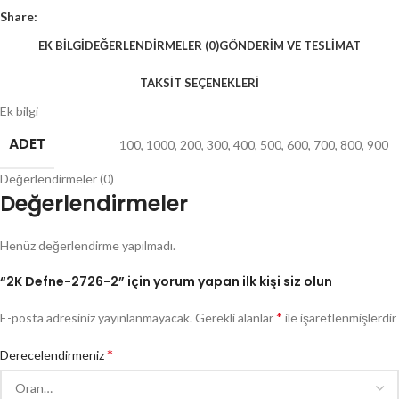
Share:
EK BILGI
DEĞERLENDIRMELER (0)
GÖNDERIM VE TESLIMAT
TAKSIT SEÇENEKLERI
Ek bilgi
ADET
100
,
1000
,
200
,
300
,
400
,
500
,
600
,
700
,
800
,
900
Değerlendirmeler (0)
Değerlendirmeler
Henüz değerlendirme yapılmadı.
“2K Defne-2726-2” için yorum yapan ilk kişi siz olun
*
E-posta adresiniz yayınlanmayacak.
Gerekli alanlar
ile işaretlenmişlerdir
*
Derecelendirmeniz