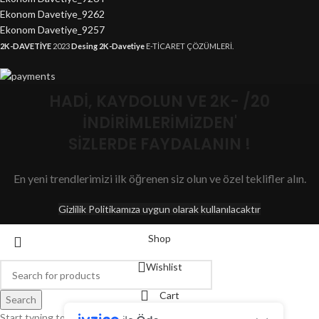
Ekonom Davetiye_9262
Ekonom Davetiye_9257
2K-DAVETİYE
2023
Desing 2K-Davetiye
E-TİCARET ÇÖZÜMLERİ.
HADİ, KAYDOLUN VE 2K- /20
İNDİRİMLERİMİZDEN'
SİZLERDE FAYDALANIN !
En yeni trendlerimizi ilk öğrenen siz olun ve özel teklifler alın.
Gizlilik Politikamıza uygun olarak kullanılacaktır
Shop
Wishlist
Cart
Search
Start typing to see products you are looking for.