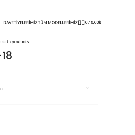
0
/
0,00
₺
DAVETIYELERIMIZ
TÜM MODELLERIMIZ
ack to products
-18