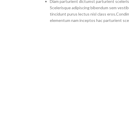
Diam parturient dictumst parturient sceleris
Scelerisque adipiscing bibendum sem vestibul
tincidunt purus lectus nisl class eros.Cond
elementum nam inceptos hac parturient scel