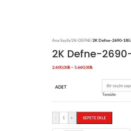
Ana Sayfa
/
2K-DEFNE
/
2K Defne-2690-18
B
2K Defne-2690
2.600,00
₺
–
5.660,00
₺
ADET
Temizle
-
+
SEPETE EKLE