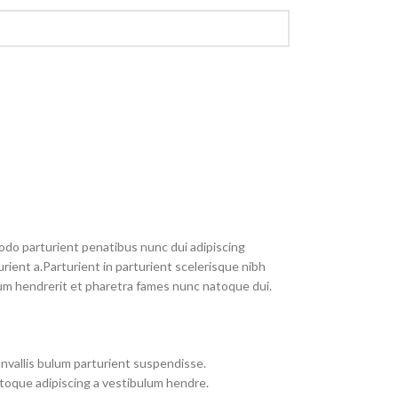
do parturient penatibus nunc dui adipiscing
rient a.Parturient in parturient scelerisque nibh
um hendrerit et pharetra fames nunc natoque dui.
nvallis bulum parturient suspendisse.
toque adipiscing a vestibulum hendre.