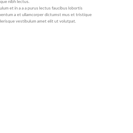
que nibh lectus.
um et in a a a purus lectus faucibus lobortis
imentum a et ullamcorper dictumst mus et tristique
erisque vestibulum amet elit ut volutpat.