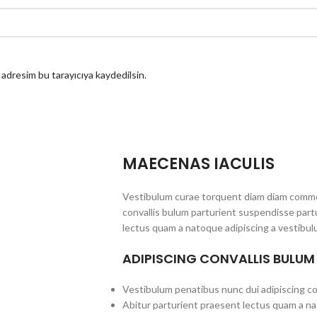
 adresim bu tarayıcıya kaydedilsin.
MAECENAS IACULIS
Vestibulum curae torquent diam diam commo
convallis bulum parturient suspendisse partu
lectus quam a natoque adipiscing a vestibul
ADIPISCING CONVALLIS BULUM
Vestibulum penatibus nunc dui adipiscing co
Abitur parturient praesent lectus quam a na