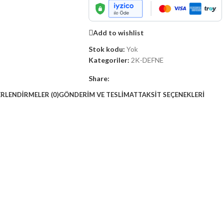
Add to wishlist
Stok kodu:
Yok
Kategoriler:
2K-DEFNE
Share:
RLENDIRMELER (0)
GÖNDERIM VE TESLIMAT
TAKSIT SEÇENEKLERI