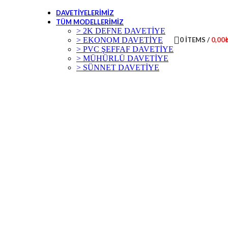
DAVETIYELERIMIZ
TÜM MODELLERIMIZ
> 2K DEFNE DAVETİYE
> EKONOM DAVETİYE
0
ITEMS
/
0,00
> PVC ŞEFFAF DAVETİYE
> MÜHÜRLÜ DAVETİYE
> SÜNNET DAVETİYE