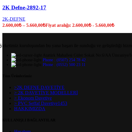
2K Defne-2892-17
2K-DEFNE
2.600,00
₺
–
5.660,00
₺
Fiyat aralığı: 2.600,00₺ - 5.660,00₺
Şirketimiz kuruluşundan bu yana başarı ile sunduğu ve geliştirdiği hizm
Atatürk Mahallesi Güler Sokak No:6/AA Ümraniye/İs
Phone : (0507) 254 78 42
Phone : (0552) 500 23 11
Tüm Ürünlerimiz
>2K DEFNE DAVETİYE
> 2K DAVETİYE MODELLERİ
> Ekonom Davetiye
> PVC Şeffaf Davetiye1453
HAKKIMIZDA
KULLANIŞLI BAĞLANTILAR
Hesabım