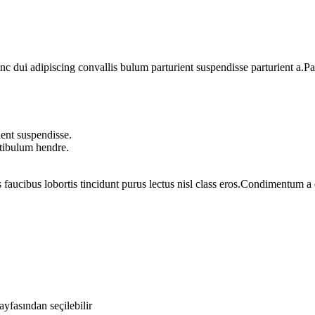
dui adipiscing convallis bulum parturient suspendisse parturient a.Part
ent suspendisse.
stibulum hendre.
 faucibus lobortis tincidunt purus lectus nisl class eros.Condimentum 
yfasından seçilebilir