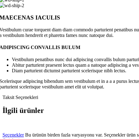
MAECENAS IACULIS
Vestibulum curae torquent diam diam commodo parturient penatibus nunc 
a vestibulum hendrerit et pharetra fames nunc natoque dui.
ADIPISCING CONVALLIS BULUM
Vestibulum penatibus nunc dui adipiscing convallis bulum parturi
Abitur parturient praesent lectus quam a natoque adipiscing a ve
Diam parturient dictumst parturient scelerisque nibh lectus.
Scelerisque adipiscing bibendum sem vestibulum et in a a a purus lectus
parturient scelerisque vestibulum amet elit ut volutpat.
Taksit Seçenekleri
İlgili ürünler
Seçenekler
Bu ürünün birden fazla varyasyonu var. Seçenekler ürün sa