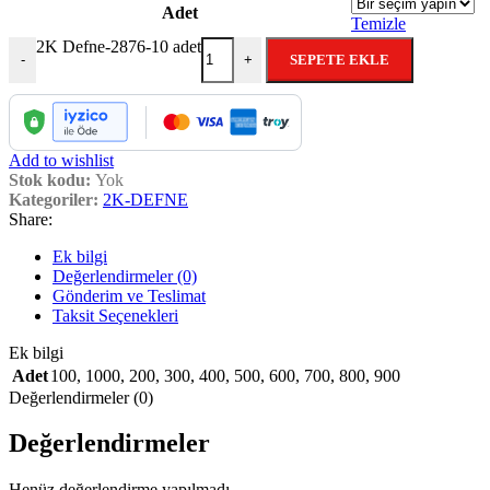
Adet
Temizle
2K Defne-2876-10 adet
SEPETE EKLE
-
+
Add to wishlist
Stok kodu:
Yok
Kategoriler:
2K-DEFNE
Share:
Ek bilgi
Değerlendirmeler (0)
Gönderim ve Teslimat
Taksit Seçenekleri
Ek bilgi
Adet
100
,
1000
,
200
,
300
,
400
,
500
,
600
,
700
,
800
,
900
Değerlendirmeler (0)
Değerlendirmeler
Henüz değerlendirme yapılmadı.