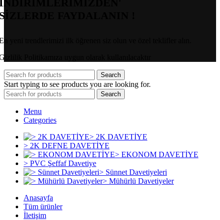
İNDİRİMLERİMİZDEN'
SİZLERDE FAYDALANIN !
En yeni trendlerimizi ilk öğrenen siz olun ve özel teklifler alın.
Gizlilik Politikamıza uygun olarak kullanılacaktır
Search
Start typing to see products you are looking for.
Search
Menu
Categories
> 2K DAVETİYE
> 2K DEFNE DAVETİYE
> EKONOM DAVETİYE
> PVC Şeffaf Davetiye
> Sünnet Davetiyeleri
> Mühürlü Davetiyeler
Anasayfa
Tüm ürünler
İletişim