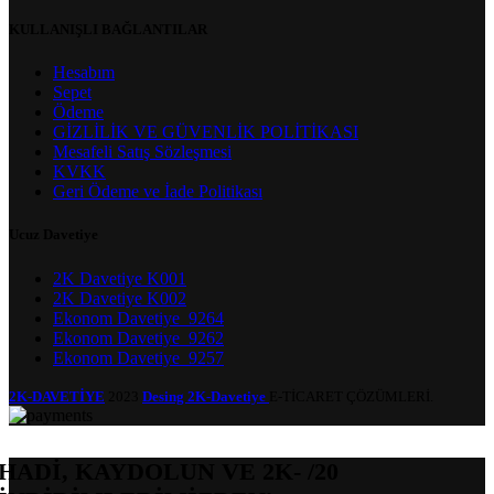
KULLANIŞLI BAĞLANTILAR
Hesabım
Sepet
Ödeme
GİZLİLİK VE GÜVENLİK POLİTİKASI
Mesafeli Satış Sözleşmesi
KVKK
Geri Ödeme ve İade Politikası
Ucuz Davetiye
2K Davetiye K001
2K Davetiye K002
Ekonom Davetiye_9264
Ekonom Davetiye_9262
Ekonom Davetiye_9257
2K-DAVETİYE
2023
Desing 2K-Davetiye
E-TİCARET ÇÖZÜMLERİ.
HADİ, KAYDOLUN VE 2K- /20