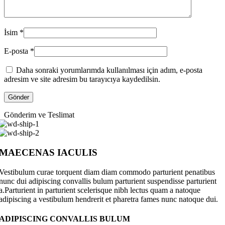
İsim
*
E-posta
*
Daha sonraki yorumlarımda kullanılması için adım, e-posta
adresim ve site adresim bu tarayıcıya kaydedilsin.
Gönderim ve Teslimat
MAECENAS IACULIS
Vestibulum curae torquent diam diam commodo parturient penatibus
nunc dui adipiscing convallis bulum parturient suspendisse parturient
a.Parturient in parturient scelerisque nibh lectus quam a natoque
adipiscing a vestibulum hendrerit et pharetra fames nunc natoque dui.
ADIPISCING CONVALLIS BULUM