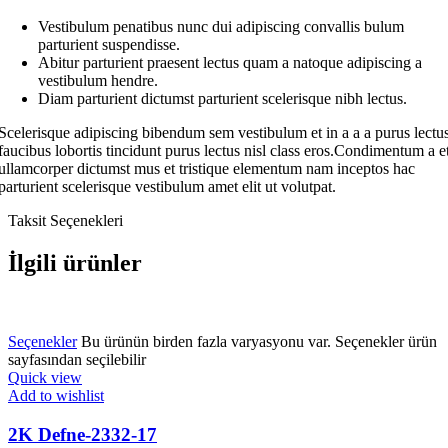
Vestibulum penatibus nunc dui adipiscing convallis bulum
parturient suspendisse.
Abitur parturient praesent lectus quam a natoque adipiscing a
vestibulum hendre.
Diam parturient dictumst parturient scelerisque nibh lectus.
Scelerisque adipiscing bibendum sem vestibulum et in a a a purus lectu
faucibus lobortis tincidunt purus lectus nisl class eros.Condimentum a e
ullamcorper dictumst mus et tristique elementum nam inceptos hac
parturient scelerisque vestibulum amet elit ut volutpat.
Taksit Seçenekleri
İlgili ürünler
Seçenekler
Bu ürünün birden fazla varyasyonu var. Seçenekler ürün
sayfasından seçilebilir
Quick view
Add to wishlist
2K Defne-2332-17