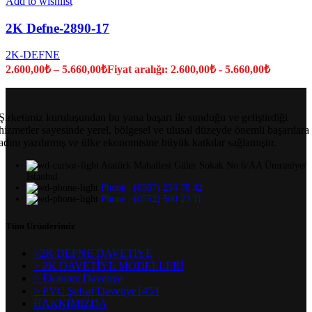
Add to wishlist
2K Defne-2890-17
2K-DEFNE
2.600,00
₺
–
5.660,00
₺
Fiyat aralığı: 2.600,00₺ - 5.660,00₺
Şirketimiz kuruluşundan bu yana başarı ile sunduğu ve geliştirdiği
hizmetler sayesinde yerel, bölgesel ve ulusal düzeyde önemli başarılara
adını yazdırmış ve ülke ekonomisine büyük katkılar sağlamıştır.
Atatürk Mahallesi Güler Sokak No:6/AA Ümraniye/
İstanbul
Phone : (0507) 254 78 42
Phone : (0552) 500 23 11
Tüm Ürünlerimiz
>2K DEFNE DAVETİYE
> 2K DAVETİYE MODELLERİ
> Ekonom Davetiye
> PVC Şeffaf Davetiye1453
HAKKIMIZDA