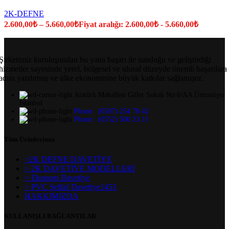
2K-DEFNE
2.600,00
₺
–
5.660,00
₺
Fiyat aralığı: 2.600,00₺ - 5.660,00₺
Şirketimiz kuruluşundan bu yana başarı ile sunduğu ve geliştirdiği
hizmetler sayesinde yerel, bölgesel ve ulusal düzeyde önemli başarılara
adını yazdırmış ve ülke ekonomisine büyük katkılar sağlamıştır.
Atatürk Mahallesi Güler Sokak No:6/AA Ümraniye/
İstanbul
Phone : (0507) 254 78 42
Phone : (0552) 500 23 11
Tüm Ürünlerimiz
>2K DEFNE DAVETİYE
> 2K DAVETİYE MODELLERİ
> Ekonom Davetiye
> PVC Şeffaf Davetiye1453
HAKKIMIZDA
KULLANIŞLI BAĞLANTILAR