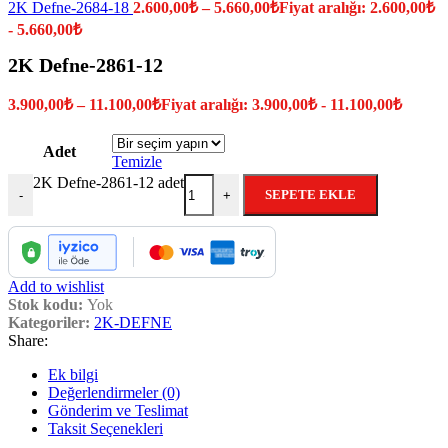
2K Defne-2684-18
2.600,00
₺
–
5.660,00
₺
Fiyat aralığı: 2.600,00₺
- 5.660,00₺
2K Defne-2861-12
3.900,00
₺
–
11.100,00
₺
Fiyat aralığı: 3.900,00₺ - 11.100,00₺
Adet
Temizle
2K Defne-2861-12 adet
SEPETE EKLE
-
+
Add to wishlist
Stok kodu:
Yok
Kategoriler:
2K-DEFNE
Share:
Ek bilgi
Değerlendirmeler (0)
Gönderim ve Teslimat
Taksit Seçenekleri