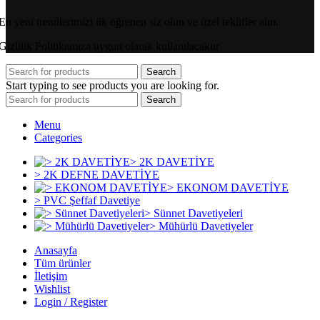
En yeni trendlerimizi ilk öğrenen siz olun ve özel teklifler alın.
Gizlilik Politikamıza uygun olarak kullanılacaktır
Search
Start typing to see products you are looking for.
Search
Menu
Categories
> 2K DAVETİYE
> 2K DEFNE DAVETİYE
> EKONOM DAVETİYE
> PVC Şeffaf Davetiye
> Sünnet Davetiyeleri
> Mühürlü Davetiyeler
Anasayfa
Tüm ürünler
İletişim
Wishlist
Login / Register