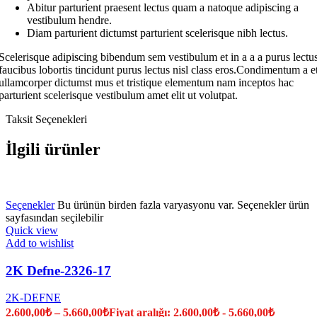
Abitur parturient praesent lectus quam a natoque adipiscing a
vestibulum hendre.
Diam parturient dictumst parturient scelerisque nibh lectus.
Scelerisque adipiscing bibendum sem vestibulum et in a a a purus lectu
faucibus lobortis tincidunt purus lectus nisl class eros.Condimentum a e
ullamcorper dictumst mus et tristique elementum nam inceptos hac
parturient scelerisque vestibulum amet elit ut volutpat.
Taksit Seçenekleri
İlgili ürünler
Seçenekler
Bu ürünün birden fazla varyasyonu var. Seçenekler ürün
sayfasından seçilebilir
Quick view
Add to wishlist
2K Defne-2326-17
2K-DEFNE
2.600,00
₺
–
5.660,00
₺
Fiyat aralığı: 2.600,00₺ - 5.660,00₺