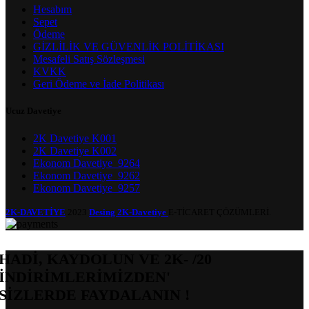
Hesabım
Sepet
Ödeme
GİZLİLİK VE GÜVENLİK POLİTİKASI
Mesafeli Satış Sözleşmesi
KVKK
Geri Ödeme ve İade Politikası
Ucuz Davetiye
2K Davetiye K001
2K Davetiye K002
Ekonom Davetiye_9264
Ekonom Davetiye_9262
Ekonom Davetiye_9257
2K-DAVETİYE
2023
Desing 2K-Davetiye
E-TİCARET ÇÖZÜMLERİ.
HADİ, KAYDOLUN VE 2K- /20
İNDİRİMLERİMİZDEN'
SİZLERDE FAYDALANIN !