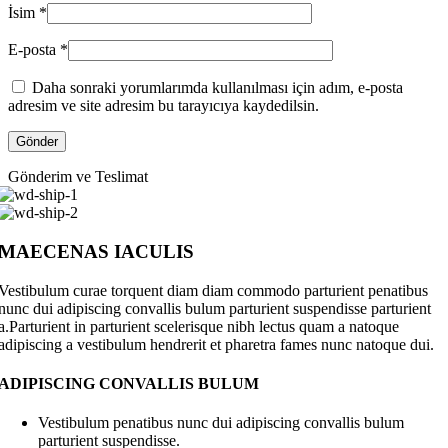
İsim
*
E-posta
*
Daha sonraki yorumlarımda kullanılması için adım, e-posta
adresim ve site adresim bu tarayıcıya kaydedilsin.
Gönderim ve Teslimat
MAECENAS IACULIS
Vestibulum curae torquent diam diam commodo parturient penatibus
nunc dui adipiscing convallis bulum parturient suspendisse parturient
a.Parturient in parturient scelerisque nibh lectus quam a natoque
adipiscing a vestibulum hendrerit et pharetra fames nunc natoque dui.
ADIPISCING CONVALLIS BULUM
Vestibulum penatibus nunc dui adipiscing convallis bulum
parturient suspendisse.