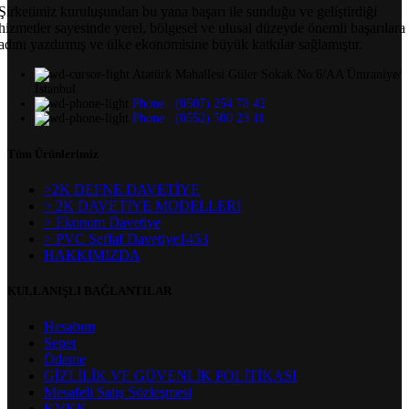
Şirketimiz kuruluşundan bu yana başarı ile sunduğu ve geliştirdiği
hizmetler sayesinde yerel, bölgesel ve ulusal düzeyde önemli başarılara
adını yazdırmış ve ülke ekonomisine büyük katkılar sağlamıştır.
Atatürk Mahallesi Güler Sokak No:6/AA Ümraniye/
İstanbul
Phone : (0507) 254 78 42
Phone : (0552) 500 23 11
Tüm Ürünlerimiz
>2K DEFNE DAVETİYE
> 2K DAVETİYE MODELLERİ
> Ekonom Davetiye
> PVC Şeffaf Davetiye1453
HAKKIMIZDA
KULLANIŞLI BAĞLANTILAR
Hesabım
Sepet
Ödeme
GİZLİLİK VE GÜVENLİK POLİTİKASI
Mesafeli Satış Sözleşmesi
KVKK