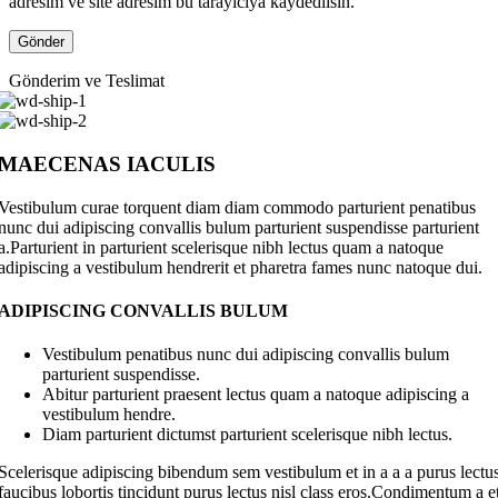
adresim ve site adresim bu tarayıcıya kaydedilsin.
Gönderim ve Teslimat
MAECENAS IACULIS
Vestibulum curae torquent diam diam commodo parturient penatibus
nunc dui adipiscing convallis bulum parturient suspendisse parturient
a.Parturient in parturient scelerisque nibh lectus quam a natoque
adipiscing a vestibulum hendrerit et pharetra fames nunc natoque dui.
ADIPISCING CONVALLIS BULUM
Vestibulum penatibus nunc dui adipiscing convallis bulum
parturient suspendisse.
Abitur parturient praesent lectus quam a natoque adipiscing a
vestibulum hendre.
Diam parturient dictumst parturient scelerisque nibh lectus.
Scelerisque adipiscing bibendum sem vestibulum et in a a a purus lectu
faucibus lobortis tincidunt purus lectus nisl class eros.Condimentum a e