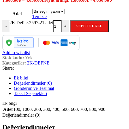
1.800,00
₺
–
4.050,00
₺
Fiyat aralığı: 1.800,00₺ - 4.050,00₺
Adet
Temizle
2K Defne-2597-21 adet
SEPETE EKLE
-
+
Add to wishlist
Stok kodu:
Yok
Kategoriler:
2K-DEFNE
Share:
Ek bilgi
Değerlendirmeler (0)
Gönderim ve Teslimat
Taksit Seçenekleri
Ek bilgi
Adet
100
,
1000
,
200
,
300
,
400
,
500
,
600
,
700
,
800
,
900
Değerlendirmeler (0)
Değerlendirmeler