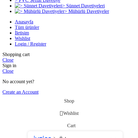
> PVC Şeffaf Davetiye
> Sünnet Davetiyeleri
> Mühürlü Davetiyeler
Anasayfa
Tüm ürünler
İletişim
Wishlist
Login / Register
Shopping cart
Close
Sign in
Close
No account yet?
Create an Account
Shop
Wishlist
Cart
My account