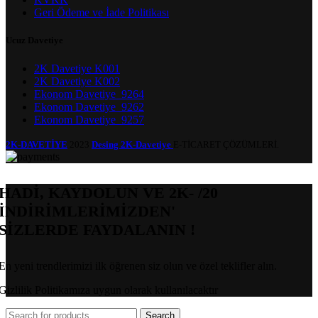
Geri Ödeme ve İade Politikası
Ucuz Davetiye
2K Davetiye K001
2K Davetiye K002
Ekonom Davetiye_9264
Ekonom Davetiye_9262
Ekonom Davetiye_9257
2K-DAVETİYE
2023
Desing 2K-Davetiye
E-TİCARET ÇÖZÜMLERİ.
HADİ, KAYDOLUN VE 2K- /20
İNDİRİMLERİMİZDEN'
SİZLERDE FAYDALANIN !
En yeni trendlerimizi ilk öğrenen siz olun ve özel teklifler alın.
Gizlilik Politikamıza uygun olarak kullanılacaktır
Search