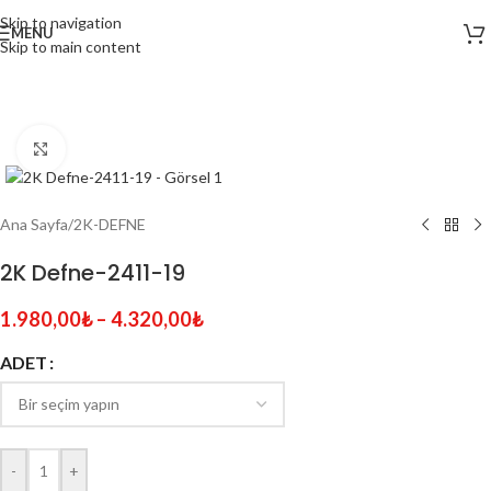
Skip to navigation
MENU
Skip to main content
Click to enlarge
Ana Sayfa
/
2K-DEFNE
2K Defne-2411-19
1.980,00
₺
–
4.320,00
₺
ADET
-
+