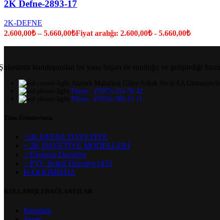
2K Defne-2893-17
2K-DEFNE
2.600,00
₺
–
5.660,00
₺
Fiyat aralığı: 2.600,00₺ - 5.660,00₺
Şirketimiz kuruluşundan bu yana başarı ile sunduğu ve geliştirdiği hizm
Atatürk Mahallesi Güler Sokak No:6/AA Ümraniye/İs
Phone : (0507) 254 78 42
Phone : (0552) 500 23 11
Tüm Ürünlerimiz
>2K DEFNE DAVETİYE
> 2K DAVETİYE MODELLERİ
> Ekonom Davetiye
> PVC Şeffaf Davetiye1453
HAKKIMIZDA
KULLANIŞLI BAĞLANTILAR
Hesabım
Sepet