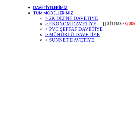
DAVETIYELERIMIZ
TÜM MODELLERIMIZ
> 2K DEFNE DAVETİYE
> EKONOM DAVETİYE
0
ITEMS
/
0,00
> PVC ŞEFFAF DAVETİYE
> MÜHÜRLÜ DAVETİYE
> SÜNNET DAVETİYE