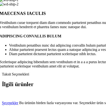
MAECENAS IACULIS
Vestibulum curae torquent diam diam commodo parturient penatibus nunc 
a vestibulum hendrerit et pharetra fames nunc natoque dui.
ADIPISCING CONVALLIS BULUM
Vestibulum penatibus nunc dui adipiscing convallis bulum parturi
Abitur parturient praesent lectus quam a natoque adipiscing a ve
Diam parturient dictumst parturient scelerisque nibh lectus.
Scelerisque adipiscing bibendum sem vestibulum et in a a a purus lectus
parturient scelerisque vestibulum amet elit ut volutpat.
Taksit Seçenekleri
İlgili ürünler
Seçenekler
Bu ürünün birden fazla varyasyonu var. Seçenekler ürün sa