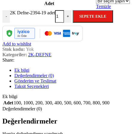
Adet
Temizle
2K Defne-2394-19 adet
SEPETE EKLE
-
+
Add to wishlist
Stok kodu:
Yok
Kategoriler:
2K-DEFNE
Share:
Ek bilgi
Değerlendirmeler (0)
Gönderim ve Teslimat
Taksit Seçenekleri
Ek bilgi
Adet
100
,
1000
,
200
,
300
,
400
,
500
,
600
,
700
,
800
,
900
Değerlendirmeler (0)
Değerlendirmeler
Henüz değerlendirme yapılmadı.