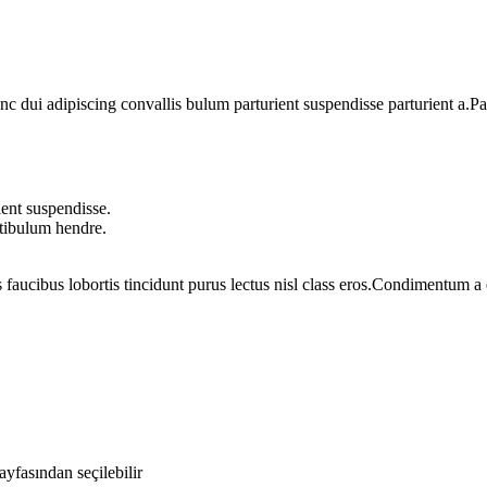
dui adipiscing convallis bulum parturient suspendisse parturient a.Part
ent suspendisse.
stibulum hendre.
 faucibus lobortis tincidunt purus lectus nisl class eros.Condimentum 
yfasından seçilebilir