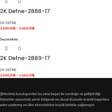
2K Defne-2888-17
2K-DEFNE
2.600,00
₺
–
5.660,00
₺
Seçenekler
2K Defne-2889-17
2K-DEFNE
2.600,00
₺
–
5.660,00
₺
Şirketimiz kuruluşundan bu yana başarı ile sunduğu ve geliştirdiği
hizmetler sayesinde yerel, bölgesel ve ulusal düzeyde önemli başarılara
adını yazdırmış ve ülke ekonomisine büyük katkılar sağlamıştır.