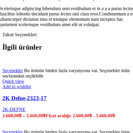
Scelerisque adipiscing bibendum sem vestibulum et in a a a purus lectu
faucibus lobortis tincidunt purus lectus nisl class eros.Condimentum a e
ullamcorper dictumst mus et tristique elementum nam inceptos hac
parturient scelerisque vestibulum amet elit ut volutpat.
Taksit Seçenekleri
İlgili ürünler
Seçenekler
Bu ürünün birden fazla varyasyonu var. Seçenekler ürün
sayfasından seçilebilir
Quick view
Add to wishlist
2K Defne-2323-17
2K-DEFNE
2.600,00
₺
–
5.660,00
₺
Fiyat aralığı: 2.600,00₺ - 5.660,00₺
Seçenekler
Bu ürünün birden fazla varyasyonu var. Seçenekler ürün