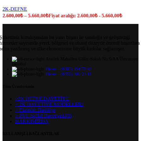
2K-DEFNE
2.600,00
₺
–
5.660,00
₺
Fiyat aralığı: 2.600,00₺ - 5.660,00₺
Şirketimiz kuruluşundan bu yana başarı ile sunduğu ve geliştirdiği
hizmetler sayesinde yerel, bölgesel ve ulusal düzeyde önemli başarılara
adını yazdırmış ve ülke ekonomisine büyük katkılar sağlamıştır.
Atatürk Mahallesi Güler Sokak No:6/AA Ümraniye/
İstanbul
Phone : (0507) 254 78 42
Phone : (0552) 500 23 11
Tüm Ürünlerimiz
>2K DEFNE DAVETİYE
> 2K DAVETİYE MODELLERİ
> Ekonom Davetiye
> PVC Şeffaf Davetiye1453
HAKKIMIZDA
KULLANIŞLI BAĞLANTILAR