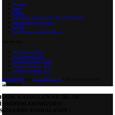
Hesabım
Sepet
Ödeme
GİZLİLİK VE GÜVENLİK POLİTİKASI
Mesafeli Satış Sözleşmesi
KVKK
Geri Ödeme ve İade Politikası
Ucuz Davetiye
2K Davetiye K001
2K Davetiye K002
Ekonom Davetiye_9264
Ekonom Davetiye_9262
Ekonom Davetiye_9257
2K-DAVETİYE
2023
Desing 2K-Davetiye
E-TİCARET ÇÖZÜMLERİ.
HADİ, KAYDOLUN VE 2K- /20
İNDİRİMLERİMİZDEN'
SİZLERDE FAYDALANIN !