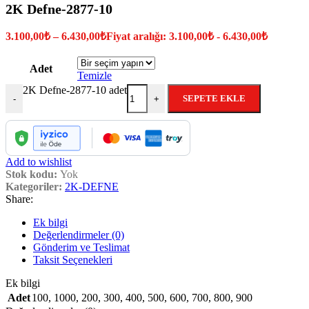
2K Defne-2877-10
3.100,00
₺
–
6.430,00
₺
Fiyat aralığı: 3.100,00₺ - 6.430,00₺
Adet
Temizle
2K Defne-2877-10 adet
SEPETE EKLE
-
+
Add to wishlist
Stok kodu:
Yok
Kategoriler:
2K-DEFNE
Share:
Ek bilgi
Değerlendirmeler (0)
Gönderim ve Teslimat
Taksit Seçenekleri
Ek bilgi
Adet
100
,
1000
,
200
,
300
,
400
,
500
,
600
,
700
,
800
,
900