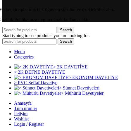
En yeni trendlerimizi ilk öğrenen siz olun ve özel teklifler alın.
Gizlilik Politikamıza uygun olarak kullanılacaktır
Search
Start typing to see products you are looking for.
Search
Menu
Categories
> 2K DAVETİYE
> 2K DEFNE DAVETİYE
> EKONOM DAVETİYE
> PVC Şeffaf Davetiye
> Sünnet Davetiyeleri
> Mühürlü Davetiyeler
Anasayfa
Tüm ürünler
İletişim
Wishlist
Login / Register