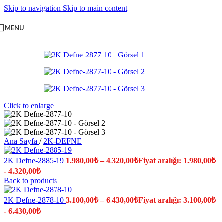
Skip to navigation
Skip to main content
MENU
Click to enlarge
Ana Sayfa
/
2K-DEFNE
2K Defne-2885-19
1.980,00
₺
–
4.320,00
₺
Fiyat aralığı: 1.980,00₺
- 4.320,00₺
Back to products
2K Defne-2878-10
3.100,00
₺
–
6.430,00
₺
Fiyat aralığı: 3.100,00₺
- 6.430,00₺