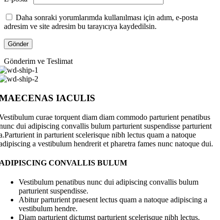
Daha sonraki yorumlarımda kullanılması için adım, e-posta
adresim ve site adresim bu tarayıcıya kaydedilsin.
Gönderim ve Teslimat
MAECENAS IACULIS
Vestibulum curae torquent diam diam commodo parturient penatibus
nunc dui adipiscing convallis bulum parturient suspendisse parturient
a.Parturient in parturient scelerisque nibh lectus quam a natoque
adipiscing a vestibulum hendrerit et pharetra fames nunc natoque dui.
ADIPISCING CONVALLIS BULUM
Vestibulum penatibus nunc dui adipiscing convallis bulum
parturient suspendisse.
Abitur parturient praesent lectus quam a natoque adipiscing a
vestibulum hendre.
Diam parturient dictumst parturient scelerisque nibh lectus.