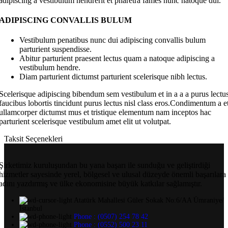
adipiscing a vestibulum hendrerit et pharetra fames nunc natoque dui.
ADIPISCING CONVALLIS BULUM
Vestibulum penatibus nunc dui adipiscing convallis bulum
parturient suspendisse.
Abitur parturient praesent lectus quam a natoque adipiscing a
vestibulum hendre.
Diam parturient dictumst parturient scelerisque nibh lectus.
Scelerisque adipiscing bibendum sem vestibulum et in a a a purus lectu
faucibus lobortis tincidunt purus lectus nisl class eros.Condimentum a e
ullamcorper dictumst mus et tristique elementum nam inceptos hac
parturient scelerisque vestibulum amet elit ut volutpat.
Taksit Seçenekleri
Şirketimiz kuruluşundan bu yana başarı ile sunduğu ve geliştirdiği
hizmetler sayesinde yerel, bölgesel ve ulusal düzeyde önemli başarılara
adını yazdırmış ve ülke ekonomisine büyük katkılar sağlamıştır.
Atatürk Mahallesi Güler Sokak No:6/AA Ümraniye/
İstanbul
Phone : (0507) 254 78 42
Phone : (0552) 500 23 11