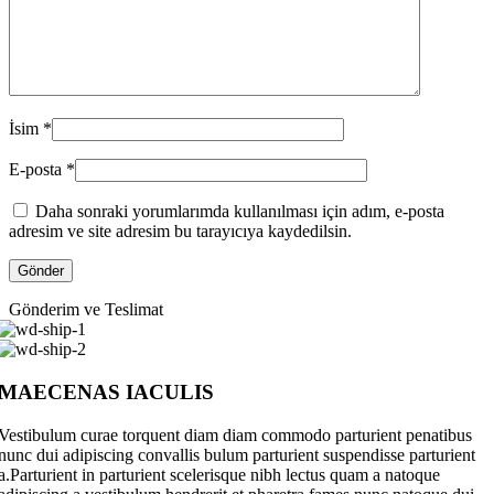
İsim
*
E-posta
*
Daha sonraki yorumlarımda kullanılması için adım, e-posta
adresim ve site adresim bu tarayıcıya kaydedilsin.
Gönderim ve Teslimat
MAECENAS IACULIS
Vestibulum curae torquent diam diam commodo parturient penatibus
nunc dui adipiscing convallis bulum parturient suspendisse parturient
a.Parturient in parturient scelerisque nibh lectus quam a natoque