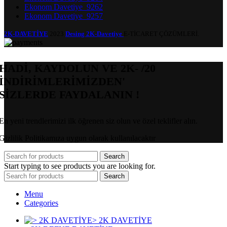
Ekonom Davetiye_9262
Ekonom Davetiye_9257
2K-DAVETİYE
2023
Desing 2K-Davetiye
E-TİCARET ÇÖZÜMLERİ.
HADİ, KAYDOLUN VE 2K- /20
İNDİRİMLERİMİZDEN'
SİZLERDE FAYDALANIN !
En yeni trendlerimizi ilk öğrenen siz olun ve özel teklifler alın.
Gizlilik Politikamıza uygun olarak kullanılacaktır
Search
Start typing to see products you are looking for.
Search
Menu
Categories
> 2K DAVETİYE