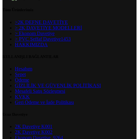
Tüm Ürünlerimiz
>2K DEFNE DAVETİYE
> 2K DAVETİYE MODELLERİ
> Ekonom Davetiye
> PVC Şeffaf Davetiye1453
HAKKIMIZDA
KULLANIŞLI BAĞLANTILAR
Hesabım
Sepet
Ödeme
GİZLİLİK VE GÜVENLİK POLİTİKASI
Mesafeli Satış Sözleşmesi
KVKK
Geri Ödeme ve İade Politikası
Ucuz Davetiye
2K Davetiye K001
2K Davetiye K002
Ekonom Davetiye_9264