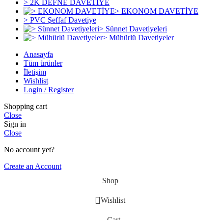
> 2K DEFNE DAVETİYE
> EKONOM DAVETİYE
> PVC Şeffaf Davetiye
> Sünnet Davetiyeleri
> Mühürlü Davetiyeler
Anasayfa
Tüm ürünler
İletişim
Wishlist
Login / Register
Shopping cart
Close
Sign in
Close
No account yet?
Create an Account
Shop
Wishlist
Cart