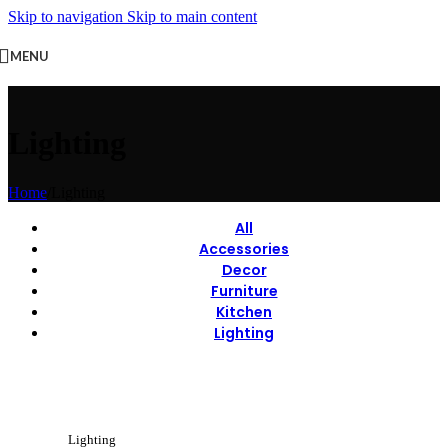
Skip to navigation
Skip to main content
MENU
Lighting
Home
/
Lighting
All
Accessories
Decor
Furniture
Kitchen
Lighting
View Large
Lighting