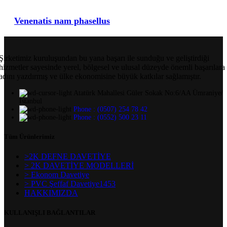
Venenatis nam phasellus
Şirketimiz kuruluşundan bu yana başarı ile sunduğu ve geliştirdiği
hizmetler sayesinde yerel, bölgesel ve ulusal düzeyde önemli başarılara
adını yazdırmış ve ülke ekonomisine büyük katkılar sağlamıştır.
Atatürk Mahallesi Güler Sokak No:6/AA Ümraniye/
İstanbul
Phone : (0507) 254 78 42
Phone : (0552) 500 23 11
Tüm Ürünlerimiz
>2K DEFNE DAVETİYE
> 2K DAVETİYE MODELLERİ
> Ekonom Davetiye
> PVC Şeffaf Davetiye1453
HAKKIMIZDA
KULLANIŞLI BAĞLANTILAR