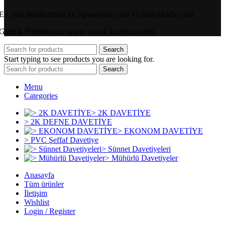
En yeni trendlerimizi ilk öğrenen siz olun ve özel teklifler alın.
Gizlilik Politikamıza uygun olarak kullanılacaktır
Search
Start typing to see products you are looking for.
Search
Menu
Categories
> 2K DAVETİYE
> 2K DEFNE DAVETİYE
> EKONOM DAVETİYE
> PVC Şeffaf Davetiye
> Sünnet Davetiyeleri
> Mühürlü Davetiyeler
Anasayfa
Tüm ürünler
İletişim
Wishlist
Login / Register