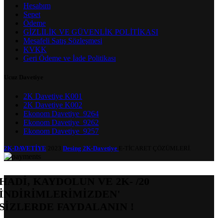
Hesabım
Sepet
Ödeme
GİZLİLİK VE GÜVENLİK POLİTİKASI
Mesafeli Satış Sözleşmesi
KVKK
Geri Ödeme ve İade Politikası
Ucuz Davetiye
2K Davetiye K001
2K Davetiye K002
Ekonom Davetiye_9264
Ekonom Davetiye_9262
Ekonom Davetiye_9257
2K-DAVETİYE
2023
Desing 2K-Davetiye
E-TİCARET ÇÖZÜMLERİ.
HADİ, KAYDOLUN VE 2K- /20
İNDİRİMLERİMİZDEN'
SİZLERDE FAYDALANIN !