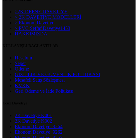
>2K DEFNE DAVETİYE
> 2K DAVETİYE MODELLERİ
> Ekonom Davetiye
> PVC Şeffaf Davetiye1453
HAKKIMIZDA
KULLANIŞLI BAĞLANTILAR
Hesabım
Sepet
Ödeme
GİZLİLİK VE GÜVENLİK POLİTİKASI
Mesafeli Satış Sözleşmesi
KVKK
Geri Ödeme ve İade Politikası
Ucuz Davetiye
2K Davetiye K001
2K Davetiye K002
Ekonom Davetiye_9264
Ekonom Davetiye_9262
Ekonom Davetiye_9257