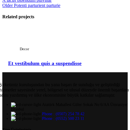
A lacus bibendum pulvinar
Older
Potenti parturient parturie
Related projects
View Large
Decor
Et vestibulum quis a suspendisse
Şirketimiz kuruluşundan bu yana başarı ile sunduğu ve geliştirdiği
hizmetler sayesinde yerel, bölgesel ve ulusal düzeyde önemli başarılara
adını yazdırmış ve ülke ekonomisine büyük katkılar sağlamıştır.
Atatürk Mahallesi Güler Sokak No:6/AA Ümraniye/
İstanbul
Phone : (0507) 254 78 42
Phone : (0552) 500 23 11
Tüm Ürünlerimiz