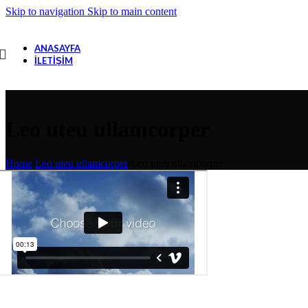
Skip to navigation
Skip to main content
ANASAYFA
İLETIŞIM
Leo uteu ullamcorper
Home
/
Leo uteu ullamcorper
/
Leo uteu ullamcorper