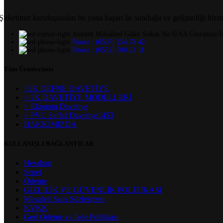
Şirketimiz kuruluşundan bu yana başarı ile sunduğu ve geliştirdiği hizm
Atatürk Mahallesi Güler Sokak No:6/AA Ümraniye/İs
Phone : (0507) 254 78 42
Phone : (0552) 500 23 11
Tüm Ürünlerimiz
>2K DEFNE DAVETİYE
> 2K DAVETİYE MODELLERİ
> Ekonom Davetiye
> PVC Şeffaf Davetiye1453
HAKKIMIZDA
KULLANIŞLI BAĞLANTILAR
Hesabım
Sepet
Ödeme
GİZLİLİK VE GÜVENLİK POLİTİKASI
Mesafeli Satış Sözleşmesi
KVKK
Geri Ödeme ve İade Politikası