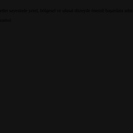
etler sayesinde yerel, bölgesel ve ulusal düzeyde önemli başarılara adı
tanbul