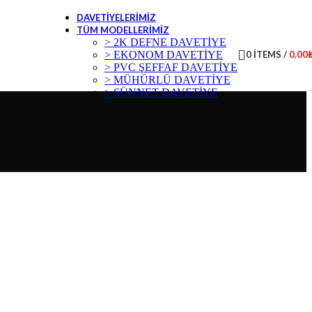
DAVETIYELERIMIZ
TÜM MODELLERIMIZ
> 2K DEFNE DAVETİYE
> EKONOM DAVETİYE
0
ITEMS
/
0,00
> PVC ŞEFFAF DAVETİYE
> MÜHÜRLÜ DAVETİYE
> SÜNNET DAVETİYE