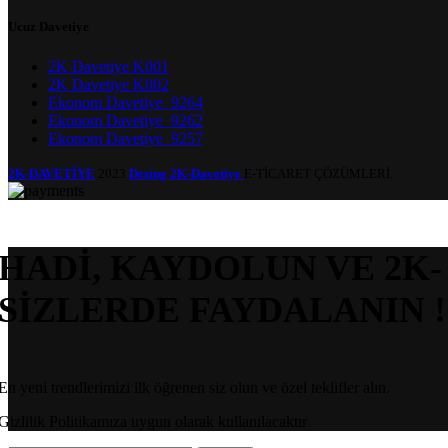
Ucuz Davetiye
2K Davetiye K001
2K Davetiye K002
Ekonom Davetiye_9264
Ekonom Davetiye_9262
Ekonom Davetiye_9257
2K-DAVETİYE
2023
Desing 2K-Davetiye
E-TİCARET ÇÖZÜMLERİ.
HADİ, KAYDOLUN VE 2K-
SİZLERDE FAYDALANIN !
En yeni trendlerimizi ilk öğrenen siz olun ve özel teklifler alın.
Gizlilik Politikamıza uygun olarak kullanılacaktır