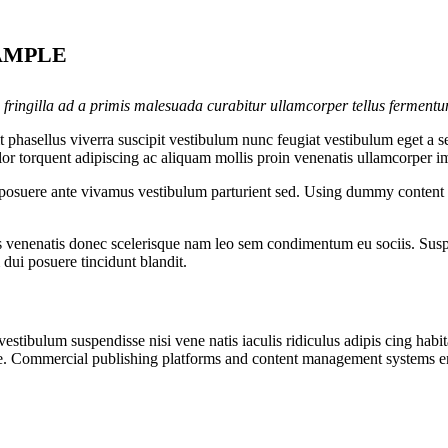
AMPLE
 fringilla ad a primis malesuada curabitur ullamcorper tellus ferment
phasellus viverra suscipit vestibulum nunc feugiat vestibulum eget a s
olor torquent adipiscing ac aliquam mollis proin venenatis ullamcorper i
i posuere ante vivamus vestibulum parturient sed. Using dummy content o
s venenatis donec scelerisque nam leo sem condimentum eu sociis. Suspe
ui posuere tincidunt blandit.
estibulum suspendisse nisi vene natis iaculis ridiculus adipis cing habit
ue. Commercial publishing platforms and content management systems ensu