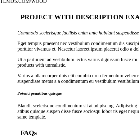
TEMOS.COM/WOOD
PROJECT WITH DESCRIPTION EX
Commodo scelerisque facilisis enim ante habitant suspendisse
Eget tempus praesent nec vestibulum condimentum dis suscipit 
porttitor vivamus et. Nascetur laoreet ipsum placerat odio a d
Ut a parturient ad vestibulum lectus varius dignissim fusce m
products with unrealistic.
Varius a ullamcorper duis elit conubia urna fermentum vel ero
suspendisse metus a a condimentum eu vestibulum vestibulum d
Potenti penatibus quisque
Blandit scelerisque condimentum sit at adipiscing. Adipiscing v
atibus quisque suspen disse fusce sociosqu lobor tis eget neq
same template.
FAQs