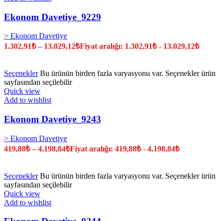
Ekonom Davetiye_9229
> Ekonom Davetiye
1.302,91
₺
–
13.029,12
₺
Fiyat aralığı: 1.302,91₺ - 13.029,12₺
Seçenekler
Bu ürünün birden fazla varyasyonu var. Seçenekler ürün
sayfasından seçilebilir
Quick view
Add to wishlist
Ekonom Davetiye_9243
> Ekonom Davetiye
419,88
₺
–
4.198,84
₺
Fiyat aralığı: 419,88₺ - 4.198,84₺
Seçenekler
Bu ürünün birden fazla varyasyonu var. Seçenekler ürün
sayfasından seçilebilir
Quick view
Add to wishlist