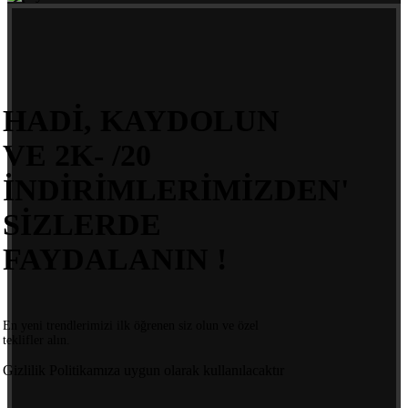
HADİ, KAYDOLUN
VE 2K- /20
İNDİRİMLERİMİZDEN'
SİZLERDE
FAYDALANIN !
En yeni trendlerimizi ilk öğrenen siz olun ve özel
teklifler alın.
Gizlilik Politikamıza uygun olarak kullanılacaktır