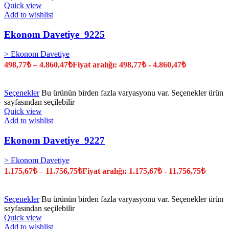
Quick view
Add to wishlist
Ekonom Davetiye_9225
> Ekonom Davetiye
498,77
₺
–
4.860,47
₺
Fiyat aralığı: 498,77₺ - 4.860,47₺
Seçenekler
Bu ürünün birden fazla varyasyonu var. Seçenekler ürün
sayfasından seçilebilir
Quick view
Add to wishlist
Ekonom Davetiye_9227
> Ekonom Davetiye
1.175,67
₺
–
11.756,75
₺
Fiyat aralığı: 1.175,67₺ - 11.756,75₺
Seçenekler
Bu ürünün birden fazla varyasyonu var. Seçenekler ürün
sayfasından seçilebilir
Quick view
Add to wishlist