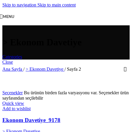
Skip to navigation
Skip to main content
MENU
> Ekonom Davetiye
Categories
Close
Ana Sayfa
/
> Ekonom Davetiye
/
Sayfa 2
Seçenekler
Bu ürünün birden fazla varyasyonu var. Seçenekler ürün
sayfasından seçilebilir
Quick view
Add to wishlist
Ekonom Davetiye_9178
> Ekonom Davetiye