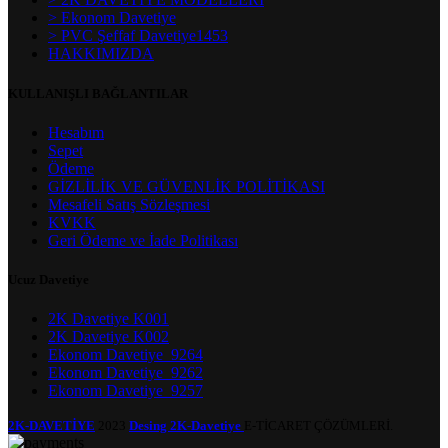
> Ekonom Davetiye
> PVC Şeffaf Davetiye1453
HAKKIMIZDA
KULLANIŞLI BAĞLANTILAR
Hesabım
Sepet
Ödeme
GİZLİLİK VE GÜVENLİK POLİTİKASI
Mesafeli Satış Sözleşmesi
KVKK
Geri Ödeme ve İade Politikası
Ucuz Davetiye
2K Davetiye K001
2K Davetiye K002
Ekonom Davetiye_9264
Ekonom Davetiye_9262
Ekonom Davetiye_9257
2K-DAVETİYE
2023
Desing 2K-Davetiye
E-TİCARET ÇÖZÜMLERİ.