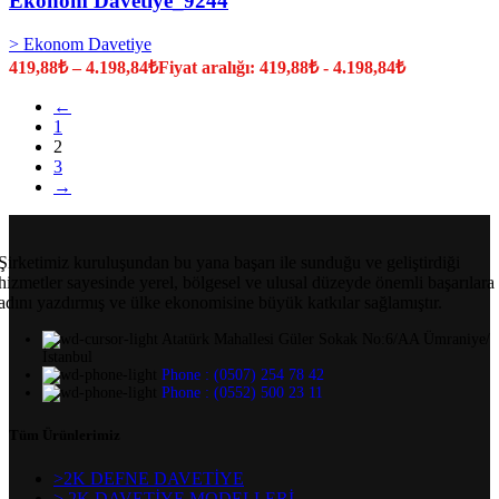
Ekonom Davetiye_9244
> Ekonom Davetiye
419,88
₺
–
4.198,84
₺
Fiyat aralığı: 419,88₺ - 4.198,84₺
←
1
2
3
→
Şirketimiz kuruluşundan bu yana başarı ile sunduğu ve geliştirdiği
hizmetler sayesinde yerel, bölgesel ve ulusal düzeyde önemli başarılara
adını yazdırmış ve ülke ekonomisine büyük katkılar sağlamıştır.
Atatürk Mahallesi Güler Sokak No:6/AA Ümraniye/
İstanbul
Phone : (0507) 254 78 42
Phone : (0552) 500 23 11
Tüm Ürünlerimiz
>2K DEFNE DAVETİYE
> 2K DAVETİYE MODELLERİ