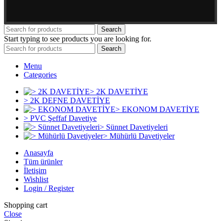
Search
Start typing to see products you are looking for.
Search
Menu
Categories
> 2K DAVETİYE
> 2K DEFNE DAVETİYE
> EKONOM DAVETİYE
> PVC Şeffaf Davetiye
> Sünnet Davetiyeleri
> Mühürlü Davetiyeler
Anasayfa
Tüm ürünler
İletişim
Wishlist
Login / Register
Shopping cart
Close